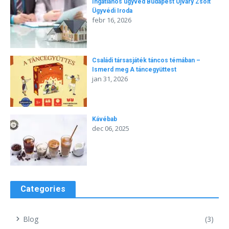
Ingatlanos ügyvéd Budapest Újváry Zsolt
Ügyvédi Iroda
febr 16, 2026
Családi társasjáték táncos témában –
Ismerd meg A táncegyüttest
jan 31, 2026
Kávébab
dec 06, 2025
Categories
Blog
(3)