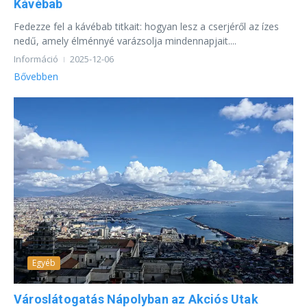
Kávébab
Fedezze fel a kávébab titkait: hogyan lesz a cserjéről az ízes
nedű, amely élménnyé varázsolja mindennapjait....
Információ
2025-12-06
Bővebben
Egyéb
Városlátogatás Nápolyban az Akciós Utak