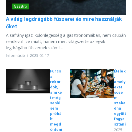
Gasztro
A világ legdrágább fűszerei és mire használják
őket
A safrány igazi különlegesség a gasztronómiában, nem csupán
rendkívüli íze miatt, hanem mert világszerte az egyik
legdrágább fűszernek számít....
Információ
2025-02-17
Furcs
Ételek
a
,
rekor
amely
dok,
eket
amike
sose
t még
m
senki
szaba
sem
dna
próbá
együtt
lt
fogya
megd
sztani
2025-
önteni