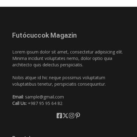
Futócuccok Magazin
Lorem ipsum dolor sit amet, consectetur adipisicing elit.
Minima incidunt voluptates nemo, dolor optio quia
architecto quis delectus perspiciatis.
Nobis atque id hic neque possimus voluptatum
voluptatibus tenetur, perspiciatis consequuntur.
Email
: sample@gmail.com
Call Us:
+987 95 95 64 82