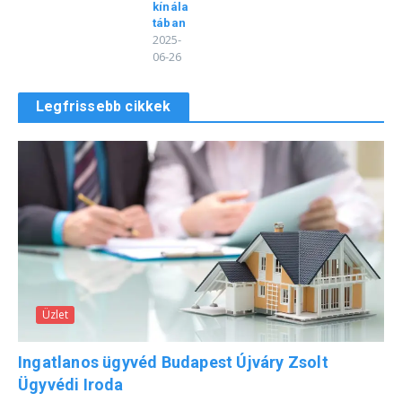
kínála
tában
2025-
06-26
Legfrissebb cikkek
Üzlet
Ingatlanos ügyvéd Budapest Újváry Zsolt
Ügyvédi Iroda