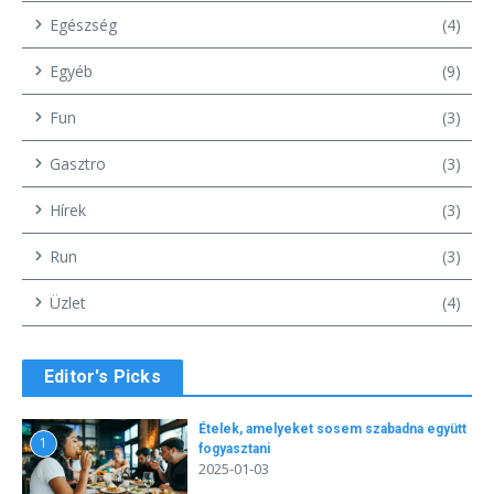
Egészség
(4)
Egyéb
(9)
Fun
(3)
Gasztro
(3)
Hírek
(3)
Run
(3)
Üzlet
(4)
Editor's Picks
Ételek, amelyeket sosem szabadna együtt
1
fogyasztani
2025-01-03