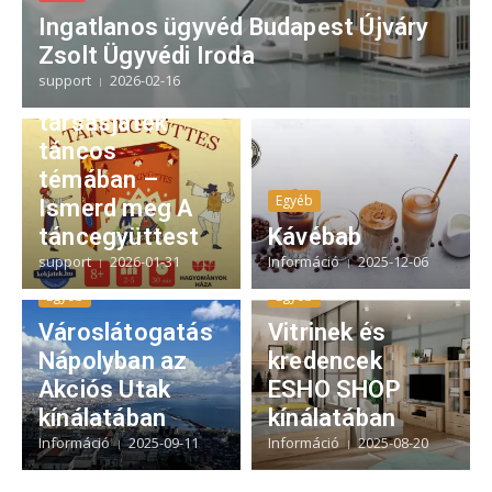
Ingatlanos ügyvéd Budapest Újváry
Zsolt Ügyvédi Iroda
Blog
support
2026-02-16
Családi
társasjáték
táncos
témában –
Egyéb
Ismerd meg A
táncegyüttest
Kávébab
support
2026-01-31
Információ
2025-12-06
Egyéb
Egyéb
Városlátogatás
Vitrinek és
Nápolyban az
kredencek
Akciós Utak
ESHO SHOP
kínálatában
kínálatában
Információ
2025-09-11
Információ
2025-08-20