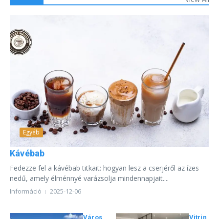
Egyéb
Kávébab
Fedezze fel a kávébab titkait: hogyan lesz a cserjéről az ízes
nedű, amely élménnyé varázsolja mindennapjait....
Információ
2025-12-06
Város
Vitrin