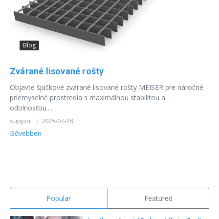
Blog
Zvárané lisované rošty
Objavte špičkové zvárané lisované rošty MEISER pre náročné
priemyselné prostredia s maximálnou stabilitou a
odolnosťou....
support
2025-07-28
Bővebben
Popular
Featured