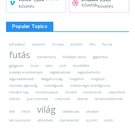
Követők
Követés
Követés
Popular Topics
befolyásol
desszert
Európa
extrém
film
furcsa
futás
futóverseny
földalatti város
gigantikus
gyógyszer
híres
idén
jövő
kezdőtőke
kutatási eredmények
legbátrabbak
legkedveltebb
legszokatlanabb
Magyarország
megdönt
meglepő
mentális egészség
mesefigurák
mesterséges intelligencia
minden nap
mindennapok
modell
módszerek
naperőmű
otthon
piaci trendek
rekordok
sikeres
stresszcsökkentés
világ
test
titkos
vállalkozás
váratlan
vércukorszint
áttörések
ínycsiklandó
új szint
üzleti