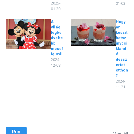
2025-
01-03
01-20
A
Hogy
világ
an
legke
készít
dvelte
hetsz
bb
ínycsi
mesef
kland
igurái
ó
2024-
dessz
12-08
ertet
otthon
?
2024-
11-21
Run
View All