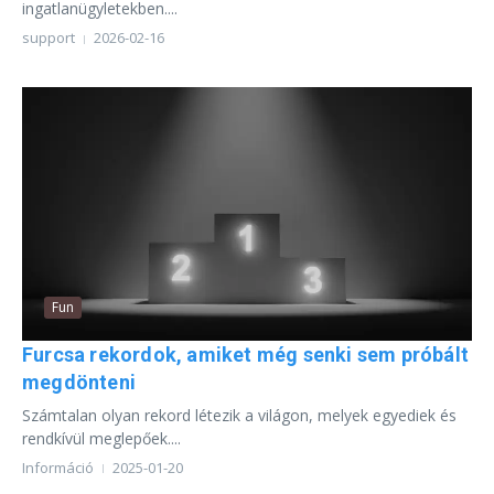
ingatlanügyletekben....
support
2026-02-16
Fun
Furcsa rekordok, amiket még senki sem próbált
megdönteni
Számtalan olyan rekord létezik a világon, melyek egyediek és
rendkívül meglepőek....
Információ
2025-01-20