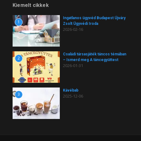
Kiemelt cikkek
Ingatlanos ügyvéd Budapest Újváry
1
Zsolt Ügyvédi Iroda
2026-02-16
Családi társasjáték táncos témában
2
– Ismerd meg A táncegyüttest
2026-01-31
Kávébab
3
2025-12-06