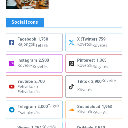
Social Icons
Facebook
1,750
X (Twitter)
759
Rajongók
Követők
Tetszik
Követés
Instagram
2,500
Pinterest
1,365
Követők
Követők
Követés
Rögzítés
Követők
Youtube
2,700
Tiktok
2,900
Feliratkozó
Követés
Feliratkozás
Tagok
Telegram
2,000
Soundcloud
1,963
Követők
Csatlakozás
Követés
Követők
Vimeo
1,254
Dribbble
3,520