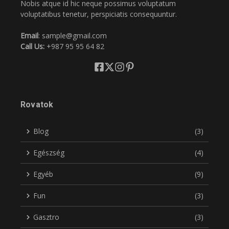
Nobis atque id hic neque possimus voluptatum
voluptatibus tenetur, perspiciatis consequuntur.
Email
: sample@gmail.com
Call Us:
+987 95 95 64 82
Rovatok
Blog
(3)
Egészség
(4)
Egyéb
(9)
Fun
(3)
Gasztro
(3)