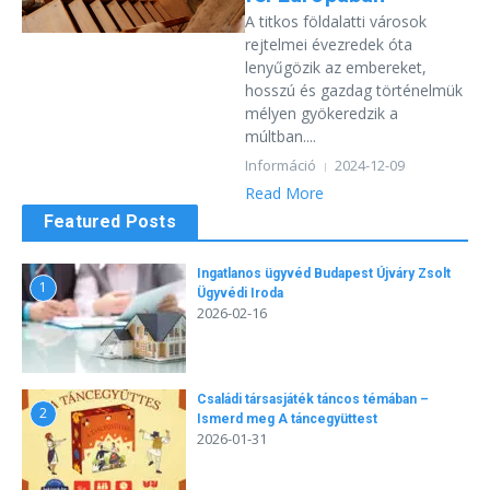
A titkos földalatti városok
rejtelmei évezredek óta
lenyűgözik az embereket,
hosszú és gazdag történelmük
mélyen gyökeredzik a
múltban....
Információ
2024-12-09
Read More
Featured Posts
Ingatlanos ügyvéd Budapest Újváry Zsolt
1
Ügyvédi Iroda
2026-02-16
Családi társasjáték táncos témában –
2
Ismerd meg A táncegyüttest
2026-01-31