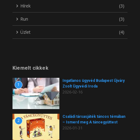
Hírek
(3)
Run
(3)
Üzlet
(4)
Kiemelt cikkek
Ingatlanos ügyvéd Budapest Újváry
1
Zsolt Ügyvédi Iroda
2026-02-16
Családi társasjáték táncos témában
2
– Ismerd meg A táncegyüttest
2026-01-31