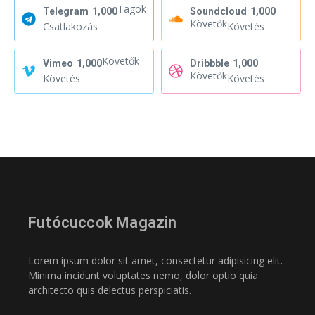
Tagok
Telegram
1,000
Soundcloud
1,000
Követők
Csatlakozás
Követés
Követők
Vimeo
1,000
Dribbble
1,000
Követők
Követés
Követés
Futócuccok Magazin
Lorem ipsum dolor sit amet, consectetur adipisicing elit.
Minima incidunt voluptates nemo, dolor optio quia
architecto quis delectus perspiciatis.