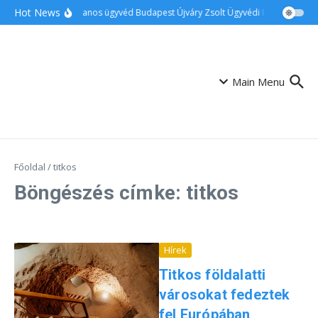
Ugrás a tartalomhoz
Hot News
Ingatlanos ügyvéd Budapest Újváry Zsolt Ügyvédi Iroda
Csalá
Main Menu
Főoldal
/
titkos
Böngészés címke: titkos
Hírek
Titkos földalatti
városokat fedeztek
fel Európában