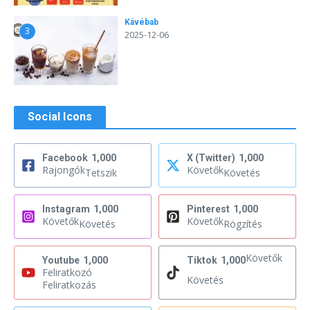
Kávébab
3
2025-12-06
Social Icons
Facebook
1,000
X (Twitter)
1,000
Rajongók
Követők
Tetszik
Követés
Instagram
1,000
Pinterest
1,000
Követők
Követők
Követés
Rögzítés
Követők
Youtube
1,000
Tiktok
1,000
Feliratkozó
Követés
Feliratkozás