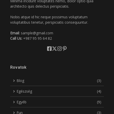
Minima incidunt voluptates nemo, dolor optio quia
architecto quis delectus perspiciatis.
Nobis atque id hic neque possimus voluptatum
voluptatibus tenetur, perspiciatis consequuntur.
Email
: sample@gmail.com
Call Us:
+987 95 95 64 82
Rovatok
Blog
(3)
Egészség
(4)
Egyéb
(9)
Fun
(3)