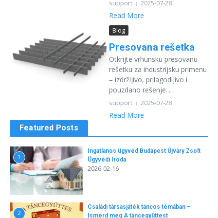
support
2025-07-28
Read More
Blog
Presovana rešetka
Otkrijte vrhunsku presovanu
rešetku za industrijsku primenu
– izdržljivo, prilagodljivo i
pouzdano rešenje....
support
2025-07-28
Read More
Featured Posts
Ingatlanos ügyvéd Budapest Újváry Zsolt
1
Ügyvédi Iroda
2026-02-16
Családi társasjáték táncos témában –
2
Ismerd meg A táncegyüttest