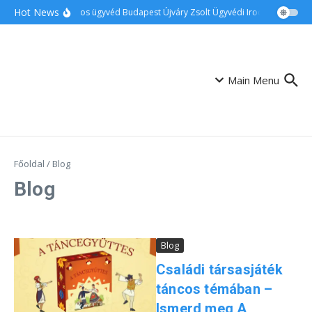
Ugrás a tartalomhoz
Hot News
Ingatlanos ügyvéd Budapest Újváry Zsolt Ügyvédi Iroda
Családi
Main Menu
Főoldal
/
Blog
Blog
Blog
Családi társasjáték
táncos témában –
Ismerd meg A