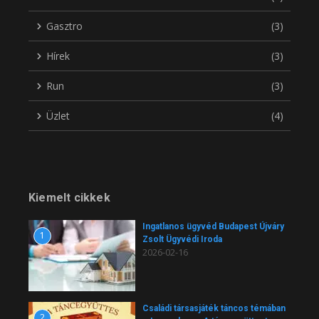
Gasztro
(3)
Hírek
(3)
Run
(3)
Üzlet
(4)
Kiemelt cikkek
Ingatlanos ügyvéd Budapest Újváry
1
Zsolt Ügyvédi Iroda
2026-02-16
Családi társasjáték táncos témában
2