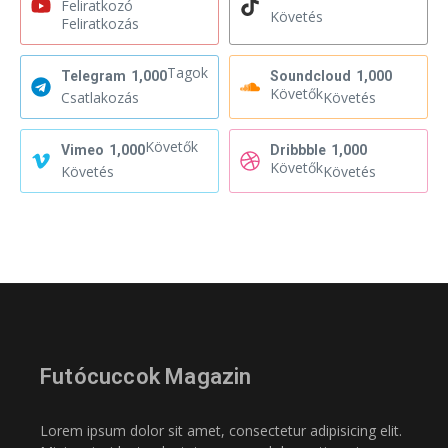
Feliratkozó
Követés
Feliratkozás
Tagok
Telegram
1,000
Soundcloud
1,000
Követők
Csatlakozás
Követés
Követők
Vimeo
1,000
Dribbble
1,000
Követők
Követés
Követés
Futócuccok Magazin
Lorem ipsum dolor sit amet, consectetur adipisicing elit.