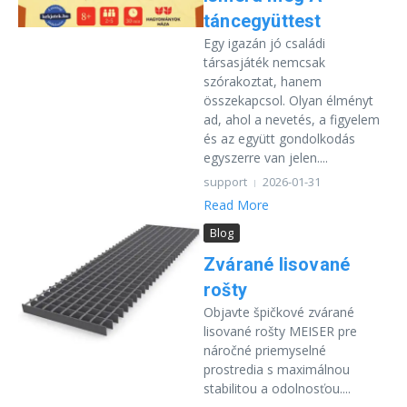
táncegyüttest
Egy igazán jó családi
társasjáték nemcsak
szórakoztat, hanem
összekapcsol. Olyan élményt
ad, ahol a nevetés, a figyelem
és az együtt gondolkodás
egyszerre van jelen....
support
2026-01-31
Read More
Blog
Zvárané lisované
rošty
Objavte špičkové zvárané
lisované rošty MEISER pre
náročné priemyselné
prostredia s maximálnou
stabilitou a odolnosťou....