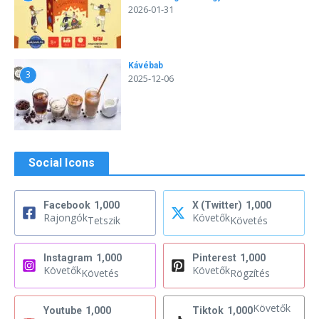
2026-01-31
Kávébab
3
2025-12-06
Social Icons
Facebook
1,000
X (Twitter)
1,000
Rajongók
Követők
Tetszik
Követés
Instagram
1,000
Pinterest
1,000
Követők
Követők
Követés
Rögzítés
Követők
Youtube
1,000
Tiktok
1,000