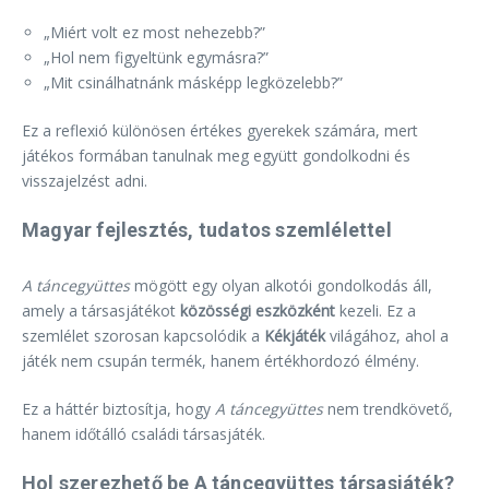
„Miért volt ez most nehezebb?”
„Hol nem figyeltünk egymásra?”
„Mit csinálhatnánk másképp legközelebb?”
Ez a reflexió különösen értékes gyerekek számára, mert
játékos formában tanulnak meg együtt gondolkodni és
visszajelzést adni.
Magyar fejlesztés, tudatos szemlélettel
A táncegyüttes
mögött egy olyan alkotói gondolkodás áll,
amely a társasjátékot
közösségi eszközként
kezeli. Ez a
szemlélet szorosan kapcsolódik a
Kékjáték
világához, ahol a
játék nem csupán termék, hanem értékhordozó élmény.
Ez a háttér biztosítja, hogy
A táncegyüttes
nem trendkövető,
hanem időtálló családi társasjáték.
Hol szerezhető be A táncegyüttes társasjáték?