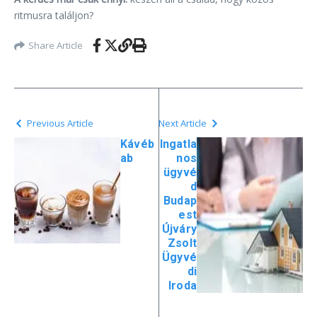
ritmusra találjon?
Share Article
Previous Article
Next Article
Kávéb
Ingatla
ab
nos
ügyvé
d
Budap
est
Újváry
Zsolt
Ügyvé
di
Iroda