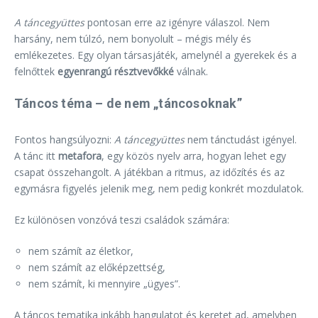
A táncegyüttes
pontosan erre az igényre válaszol. Nem
harsány, nem túlzó, nem bonyolult – mégis mély és
emlékezetes. Egy olyan társasjáték, amelynél a gyerekek és a
felnőttek
egyenrangú résztvevőkké
válnak.
Táncos téma – de nem „táncosoknak”
Fontos hangsúlyozni:
A táncegyüttes
nem tánctudást igényel.
A tánc itt
metafora
, egy közös nyelv arra, hogyan lehet egy
csapat összehangolt. A játékban a ritmus, az időzítés és az
egymásra figyelés jelenik meg, nem pedig konkrét mozdulatok.
Ez különösen vonzóvá teszi családok számára:
nem számít az életkor,
nem számít az előképzettség,
nem számít, ki mennyire „ügyes”.
A táncos tematika inkább hangulatot és keretet ad, amelyben