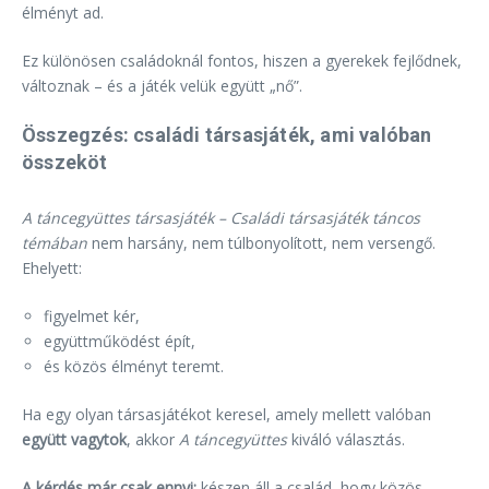
élményt ad.
Ez különösen családoknál fontos, hiszen a gyerekek fejlődnek,
változnak – és a játék velük együtt „nő”.
Összegzés: családi társasjáték, ami valóban
összeköt
A táncegyüttes társasjáték – Családi társasjáték táncos
témában
nem harsány, nem túlbonyolított, nem versengő.
Ehelyett:
figyelmet kér,
együttműködést épít,
és közös élményt teremt.
Ha egy olyan társasjátékot keresel, amely mellett valóban
együtt vagytok
, akkor
A táncegyüttes
kiváló választás.
A kérdés már csak ennyi:
készen áll a család, hogy közös