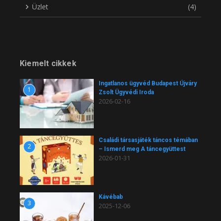
Üzlet
(4)
Kiemelt cikkek
Ingatlanos ügyvéd Budapest Újváry
1
Zsolt Ügyvédi Iroda
2026-02-16
Családi társasjáték táncos témában
2
– Ismerd meg A táncegyüttest
2026-01-31
Kávébab
3
2025-12-06