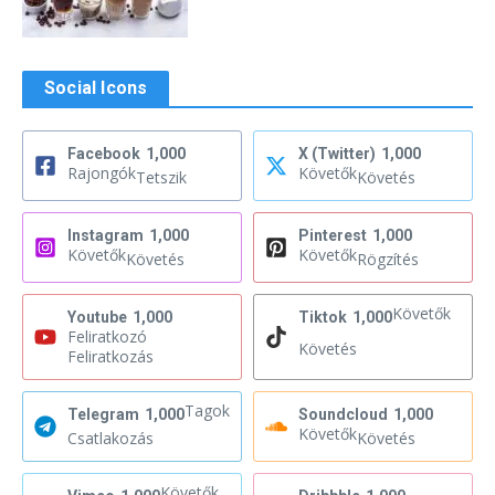
Social Icons
Facebook
1,000
X (Twitter)
1,000
Rajongók
Követők
Tetszik
Követés
Instagram
1,000
Pinterest
1,000
Követők
Követők
Követés
Rögzítés
Követők
Youtube
1,000
Tiktok
1,000
Feliratkozó
Követés
Feliratkozás
Tagok
Telegram
1,000
Soundcloud
1,000
Követők
Csatlakozás
Követés
Követők