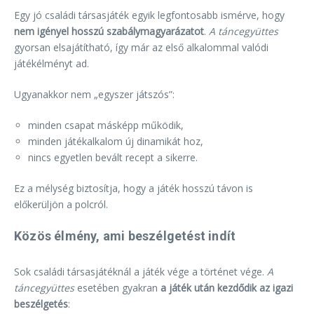
Egy jó családi társasjáték egyik legfontosabb ismérve, hogy
nem igényel hosszú szabálymagyarázatot
.
A táncegyüttes
gyorsan elsajátítható, így már az első alkalommal valódi
játékélményt ad.
Ugyanakkor nem „egyszer játszós”:
minden csapat másképp működik,
minden játékalkalom új dinamikát hoz,
nincs egyetlen bevált recept a sikerre.
Ez a mélység biztosítja, hogy a játék hosszú távon is
előkerüljön a polcról.
Közös élmény, ami beszélgetést indít
Sok családi társasjátéknál a játék vége a történet vége.
A
táncegyüttes
esetében gyakran
a játék után kezdődik az igazi
beszélgetés
: