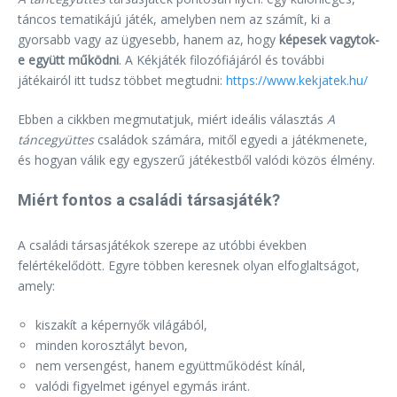
táncos tematikájú játék, amelyben nem az számít, ki a
gyorsabb vagy az ügyesebb, hanem az, hogy
képesek vagytok-
e együtt működni
. A Kékjáték filozófiájáról és további
játékairól itt tudsz többet megtudni:
https://www.kekjatek.hu/
Ebben a cikkben megmutatjuk, miért ideális választás
A
táncegyüttes
családok számára, mitől egyedi a játékmenete,
és hogyan válik egy egyszerű játékestből valódi közös élmény.
Miért fontos a családi társasjáték?
A családi társasjátékok szerepe az utóbbi években
felértékelődött. Egyre többen keresnek olyan elfoglaltságot,
amely:
kiszakít a képernyők világából,
minden korosztályt bevon,
nem versengést, hanem együttműködést kínál,
valódi figyelmet igényel egymás iránt.