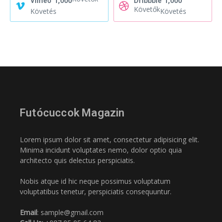
Vimeo
1,000
Dribbble
1,000
Követők
Követés
Követés
Futócuccok Magazin
Lorem ipsum dolor sit amet, consectetur adipisicing elit.
Minima incidunt voluptates nemo, dolor optio quia
architecto quis delectus perspiciatis.
Nobis atque id hic neque possimus voluptatum
voluptatibus tenetur, perspiciatis consequuntur.
Email
: sample@gmail.com