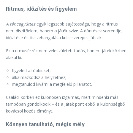
Ritmus, időzítés és figyelem
A táncegyüttes
egyik legszebb sajátossága, hogy a ritmus
nem díszítőelem, hanem
a játék szíve
. A döntések sorrendje,
időzítése és összehangolása kulcsszerepet játszik.
Ez a ritmusérzék nem veleszületett tudás, hanem játék közben
alakul ki:
figyeled a többieket,
alkalmazkodsz a helyzethez,
megtanulod kivárni a megfelelő pillanatot.
Családi körben ez különösen izgalmas, mert mindenki más
tempóban gondolkodik – és a játék pont ebből a különbségből
kovácsol közös élményt.
Könnyen tanulható, mégis mély