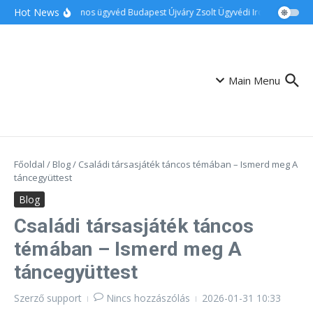
Ugrás a tartalomhoz
Hot News
Ingatlanos ügyvéd Budapest Újváry Zsolt Ügyvédi Iroda
Család
Main Menu
Főoldal
/
Blog
/
Családi társasjáték táncos témában – Ismerd meg A
táncegyüttest
Blog
Családi társasjáték táncos
témában – Ismerd meg A
táncegyüttest
Szerző
support
Nincs hozzászólás
2026-01-31
10:33