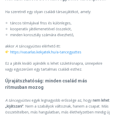
Ha szeretnél egy olyan családi társasjátékot, amely:
táncos témájával friss és különleges,
kooperatív játékmenetével összeköt,
minden korosztály számára élvezhető,
akkor
A táncegyüttes
elérhető itt:
https://vasarlas.kekjatek.hu/a-tancegyuttes
Ez a játék kiváló ajándék is lehet születésnapra, ünnepekre
vagy egyszerűen egy tartalmas családi esthez.
Újrajátszhatóság: minden család más
ritmusban mozog
A táncegyüttes
egyik legnagyobb erőssége az, hogy
nem lehet
„kijátszani”
. Nem a szabályok változnak, hanem a csapat. Más
összetételben, más hangulatban, más élethelyzetben mindig új