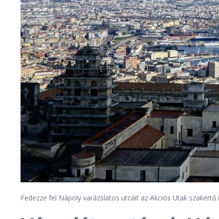
Fedezze fel Nápoly varázslatos utcáit az Akciós Utak szakértő 