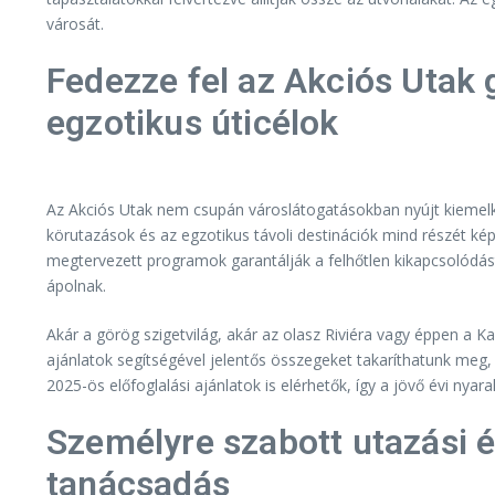
városát.
Fedezze fel az Akciós Utak 
egzotikus úticélok
Az Akciós Utak nem csupán városlátogatásokban nyújt kiemelke
körutazások és az egzotikus távoli destinációk mind részét k
megtervezett programok garantálják a felhőtlen kikapcsolódás
ápolnak.
Akár a görög szigetvilág, akár az olasz Riviéra vagy éppen a K
ajánlatok segítségével jelentős összegeket takaríthatunk meg
2025-ös előfoglalási ajánlatok is elérhetők, így a jövő évi nya
Személyre szabott utazási 
tanácsadás