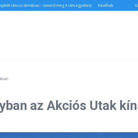
k táncos témában – Ismerd meg A táncegyüttest
Kávébab
Városlá
tában
yban az Akciós Utak kí