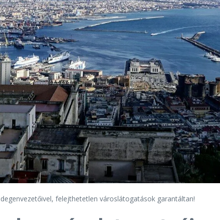
idegenvezetőivel, felejthetetlen városlátogatások garantáltan!