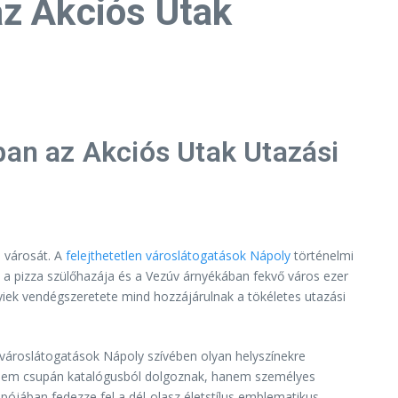
az Akciós Utak
ban az Akciós Utak Utazási
b városát. A
felejthetetlen városlátogatások Nápoly
történelmi
a pizza szülőhazája és a Vezúv árnyékában fekvő város ezer
yiek vendégszeretete mind hozzájárulnak a tökéletes utazási
 városlátogatások Nápoly szívében olyan helyszínekre
ai nem csupán katalógusból dolgoznak, hanem személyes
mpójában fedezze fel a dél-olasz életstílus emblematikus