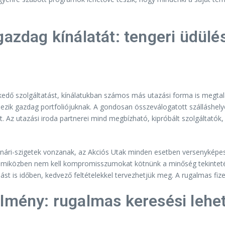
gazdag kínálatát: tengeri üdülé
dő szolgáltatást, kínálatukban számos más utazási forma is megtalá
épezik gazdag portfoliójuknak. A gondosan összeválogatott szálláshe
t. Az utazási iroda partnerei mind megbízható, kipróbált szolgáltat
anári-szigetek vonzanak, az Akciós Utak minden esetben versenyképes á
, miközben nem kell kompromisszumokat kötnünk a minőség tekintetéb
ralást is időben, kedvező feltételekkel tervezhetjük meg. A rugalmas f
élmény: rugalmas keresési lehe