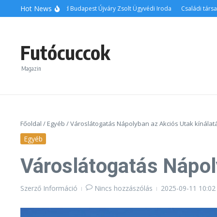
Ugrás a tartalomhoz
Hot News
Ingatlanos ügyvéd Budapest Újváry Zsolt Ügyvédi Iroda
Családi társasjáté
Futócuccok
Magazin
Főoldal
/
Egyéb
/
Városlátogatás Nápolyban az Akciós Utak kínála
Egyéb
Városlátogatás Nápol
Szerző
Információ
Nincs hozzászólás
2025-09-11
10:02