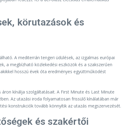
sek, körutazások és
lható. A mediterrán tengeri üdülések, az izgalmas európai
lyek, a megbízható közlekedési eszközök és a szakszerűen
ók, akikkel hosszú évek óta eredményes együttműködést
ron kínálja szolgáltatásait. A First Minute és Last Minute
en. Az utazási iroda folyamatosan frissülő kínálatában már
izetési konstrukciók tovább könnyítik az utazás megszervezését.
tőségek és szakértői