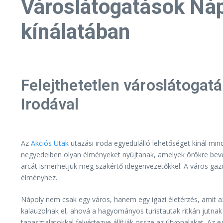
Városlátogatások Náp
kínálatában
Felejthetetlen városlátogat
Irodával
Az
Akciós Utak
utazási iroda egyedülálló lehetőséget kínál mi
negyedeiben olyan élményeket nyújtanak, amelyek örökre bevé
arcát ismerhetjük meg szakértő idegenvezetőkkel. A város gazd
élményhez.
Nápoly nem csak egy város, hanem egy igazi életérzés, amit az
kalauzolnak el, ahová a hagyományos turistautak ritkán jutna
tapasztalatokkal felvértezve állítják össze az útvonalakat. Az