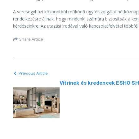
A veresegyházi központból működő ügyfélszolgálat hétköznapok
rendelkezésre állnak, hogy mindenki számára biztosítsák a kén
kérdéseinkre. Az utazási irodával való kapcsolatfelvétel többfé
Share Article
Previous Article
Vitrinek és kredencek ESHO SH