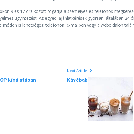
on 9 és 17 óra között fogadja a személyes és telefonos megkereséseke
yelmes ügyintézést. Az egyedi ajánlatkérések gyorsan, általában 24 ó
le módon is lehetséges: telefonon, e-mailben vagy a weboldalon találh
Next Article
OP kínálatában
Kávébab