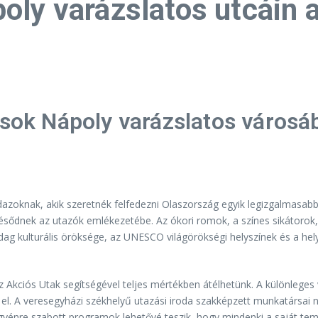
oly varázslatos utcáin 
ások Nápoly varázslatos városá
ndazoknak, akik szeretnék felfedezni Olaszország egyik legizgalmasab
sődnek az utazók emlékezetébe. Az ókori romok, a színes sikátorok, 
ag kulturális öröksége, az UNESCO világörökségi helyszínek és a hel
 Akciós Utak segítségével teljes mértékben átélhetünk. A különleges
k el. A veresegyházi székhelyű utazási iroda szakképzett munkatárs
 egyénre szabott programok lehetővé teszik, hogy mindenki a saját te