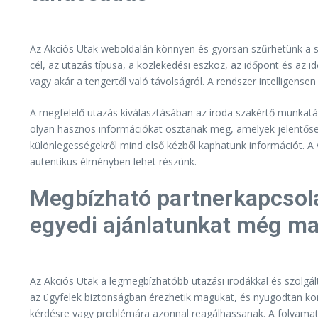
Az Akciós Utak weboldalán könnyen és gyorsan szűrhetünk a sz
cél, az utazás típusa, a közlekedési eszköz, az időpont és az i
vagy akár a tengertől való távolságról. A rendszer intelligense
A megfelelő utazás kiválasztásában az iroda szakértő munkatá
olyan hasznos információkat osztanak meg, amelyek jelentősen 
különlegességekről mind első kézből kaphatunk információt. A 
autentikus élményben lehet részünk.
Megbízható partnerkapcsola
egyedi ajánlatunkat még ma
Az Akciós Utak a legmegbízhatóbb utazási irodákkal és szolgá
az ügyfelek biztonságban érezhetik magukat, és nyugodtan konc
kérdésre vagy problémára azonnal reagálhassanak. A folyamatos