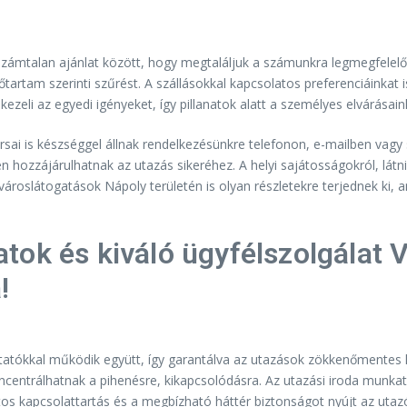
ámtalan ajánlat között, hogy megtaláljuk a számunkra legmegfelelőbb
dőtartam szerinti szűrést. A szállásokkal kapcsolatos preferenciáinkat 
n kezeli az egyedi igényeket, így pillanatok alatt a személyes elvárása
rsai is készséggel állnak rendelkezésünkre telefonon, e-mailben vag
hozzájárulhatnak az utazás sikeréhez. A helyi sajátosságokról, látni
városlátogatások Nápoly területén is olyan részletekre terjednek ki,
tok és kiváló ügyfélszolgálat 
!
ltatókkal működik együtt, így garantálva az utazások zökkenőmentes 
entrálhatnak a pihenésre, kikapcsolódásra. Az utazási iroda munkatár
 kapcsolattartás és a megbízható háttér biztonságot nyújt az utazók