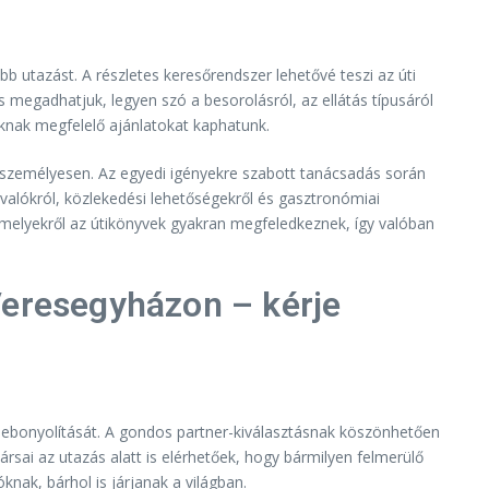
 utazást. A részletes keresőrendszer lehetővé teszi az úti
is megadhatjuk, legyen szó a besorolásról, az ellátás típusáról
inknak megfelelő ajánlatokat kaphatunk.
y személyesen. Az egyedi igényekre szabott tanácsadás során
valókról, közlekedési lehetőségekről és gasztronómiai
 amelyekről az útikönyvek gyakran megfeledkeznek, így valóban
Veresegyházon – kérje
lebonyolítását. A gondos partner-kiválasztásnak köszönhetően
sai az utazás alatt is elérhetőek, hogy bármilyen felmerülő
nak, bárhol is járjanak a világban.