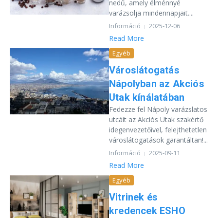
nedű, amely élménnyé
varázsolja mindennapjait....
Információ
2025-12-06
Read More
Egyéb
Városlátogatás
Nápolyban az Akciós
Utak kínálatában
Fedezze fel Nápoly varázslatos
utcáit az Akciós Utak szakértő
idegenvezetőivel, felejthetetlen
városlátogatások garantáltan!...
Információ
2025-09-11
Read More
Egyéb
Vitrinek és
kredencek ESHO