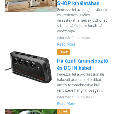
SHOP kínálatában
Fedezze fel az elegáns vitrinek
és kredencek széles
választékát, amelyek otthonát
stílusossá és funkcionálissá
varázsolják....
Információ
2025-08-20
Read More
Egyéb
Hálózati áramelosztó
és DC IN kábel
Fedezze fel a professzionális
hálózati áramelosztó titkát,
amely forradalmasítja hi-fi
rendszere hangminőségét....
Információ
2025-06-12
Read More
Egyéb