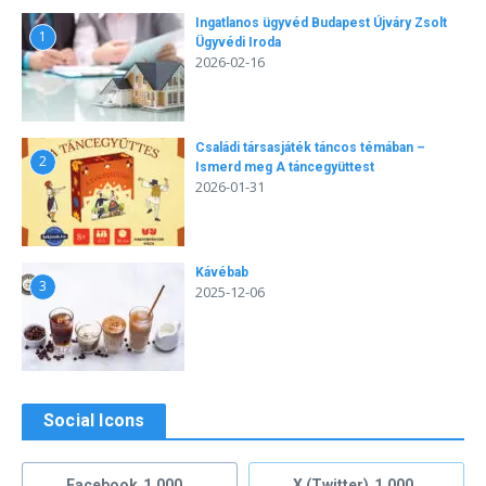
Ingatlanos ügyvéd Budapest Újváry Zsolt
1
Ügyvédi Iroda
2026-02-16
Családi társasjáték táncos témában –
2
Ismerd meg A táncegyüttest
2026-01-31
Kávébab
3
2025-12-06
Social Icons
Facebook
1,000
X (Twitter)
1,000