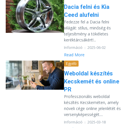
Dacia felni és Kia
Ceed alufelni
Fedezze fel a Dacia felni
világát: stílus, minőség és
teljesítmény a tökéletes
keréktárcsákért!...
Információ
2025-06-02
Read More
Egyéb
Weboldal készítés
Kecskemét és online
PR
Professzionális weboldal
készítés Kecskeméten, amely
növeli cége online jelenlétét és
versenyképességét....
Információ
2025-03-18