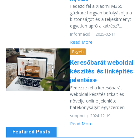
Fedezd fel a Xiaomi M365
gázkart: hogyan befolyásolja a
biztonságot és a teljesítményt
egyetlen apró alkatrész?...
Információ
2025-02-11
Read More
Egyéb
Keresőbarát weboldal
készítés és linképítés
jelentése
Fedezze fel a keresőbarát
weboldal készítés titkait és
növelje online jelenléte
hatékonyságát egyszerűen!...
support
2024-12-19
Read More
Featured Posts