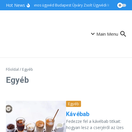
Ugrás a tartalomhoz
Hot News
Ingatlanos ügyvéd Budapest Újváry Zsolt Ügyvédi Iroda
Család
Main Menu
Főoldal
/
Egyéb
Egyéb
Egyéb
Kávébab
Fedezze fel a kávébab titkait:
hogyan lesz a cserjéről az ízes