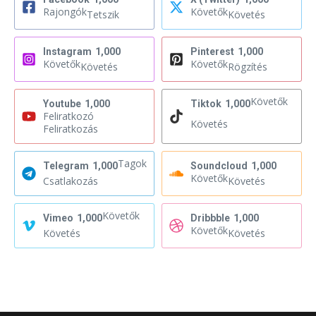
Rajongók
Követők
Tetszik
Követés
Instagram
1,000
Pinterest
1,000
Követők
Követők
Követés
Rögzítés
Követők
Youtube
1,000
Tiktok
1,000
Feliratkozó
Követés
Feliratkozás
Tagok
Telegram
1,000
Soundcloud
1,000
Követők
Csatlakozás
Követés
Követők
Vimeo
1,000
Dribbble
1,000
Követők
Követés
Követés