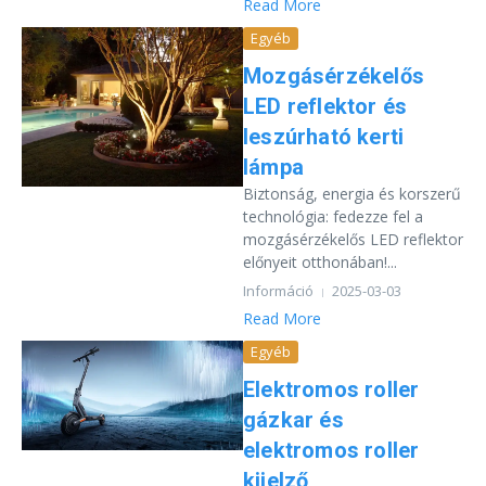
Read More
Egyéb
Mozgásérzékelős
LED reflektor és
leszúrható kerti
lámpa
Biztonság, energia és korszerű
technológia: fedezze fel a
mozgásérzékelős LED reflektor
előnyeit otthonában!...
Információ
2025-03-03
Read More
Egyéb
Elektromos roller
gázkar és
elektromos roller
kijelző