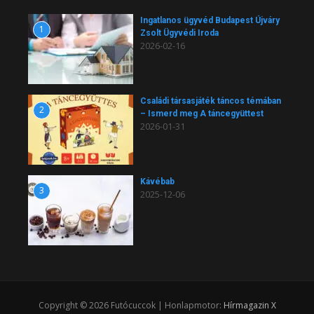
Ingatlanos ügyvéd Budapest Újváry
1
Zsolt Ügyvédi Iroda
2026-02-16
Családi társasjáték táncos témában
2
– Ismerd meg A táncegyüttest
2026-01-31
Kávébab
3
2025-12-06
Copyright © 2026 Futócuccok | Honlapmotor:
Hírmagazin X