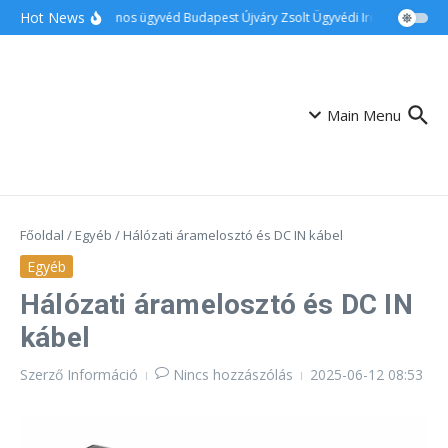
Ugrás a tartalomhoz
Hot News
Ingatlanos ügyvéd Budapest Újváry Zsolt Ügyvédi Iroda
Család
Main Menu
Főoldal
/
Egyéb
/
Hálózati áramelosztó és DC IN kábel
Egyéb
Hálózati áramelosztó és DC IN
kábel
Szerző
Információ
Nincs hozzászólás
2025-06-12
08:53