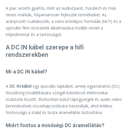
A piac vezető gyártói, mint az AudioQuest, Furutech és más
neves márkák, folyamatosan fejlesztik termékeiket. Az
aranyozott csatlakozók, a nano kristályos formulák (NCF) és a
speciális fém ötvözetek alkalmazása tovább növeli a
teljesítményt és a tartósságot.
A DC IN kábel szerepe a hifi
rendszerekben
Mi a DC IN kábel?
A
DC IN kábel
egy speciális tápkábel, amely egyenáramú (DC)
feszültség továbbítására szolgál különböző elektronikai
eszközök között. Elsősorban külső tápegységek és audio-video
berendezések összekapcsolására használják, ahol kritikus
fontosságú a stabil és tiszta áramellátás biztosítása.
Miért fontos a minőségi DC áramellátás?