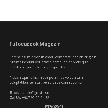
Futócuccok Magazin
Lorem ipsum dolor sit amet, consectetur adipisicing elit.
Minima incidunt voluptates nemo, dolor optio quia
architecto quis delectus perspiciatis.
Nobis atque id hic neque possimus voluptatum
voluptatibus tenetur, perspiciatis consequuntur.
Email
: sample@gmail.com
Call Us:
+987 95 95 64 82