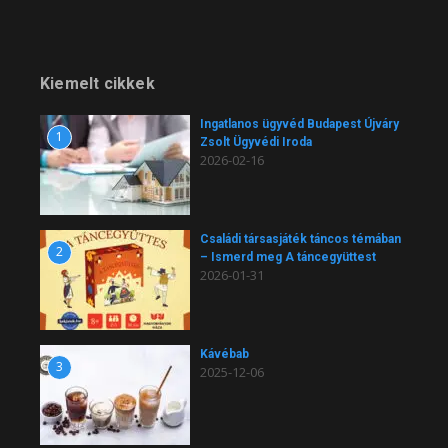
Kiemelt cikkek
Ingatlanos ügyvéd Budapest Újváry
1
Zsolt Ügyvédi Iroda
2026-02-16
Családi társasjáték táncos témában
2
– Ismerd meg A táncegyüttest
2026-01-31
Kávébab
3
2025-12-06