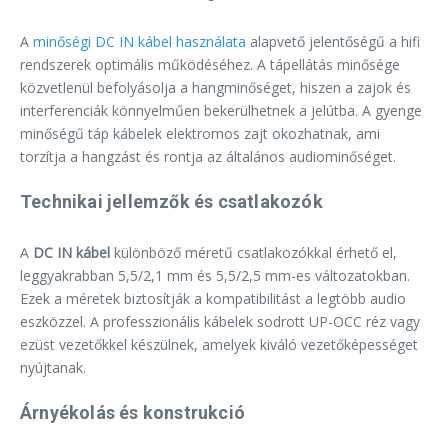
A
minőségi DC IN kábel használata
alapvető jelentőségű a hifi
rendszerek optimális működéséhez. A tápellátás minősége
közvetlenül befolyásolja a hangminőséget, hiszen a zajok és
interferenciák könnyelműen bekerülhetnek a jelútba. A gyenge
minőségű táp kábelek elektromos zajt okozhatnak, ami
torzítja a hangzást és rontja az általános audiominőséget.
Technikai jellemzők és csatlakozók
A
DC IN kábel
különböző méretű csatlakozókkal érhető el,
leggyakrabban 5,5/2,1 mm és 5,5/2,5 mm-es változatokban.
Ezek a méretek biztosítják a kompatibilitást a legtöbb audio
eszközzel. A professzionális kábelek sodrott UP-OCC réz vagy
ezüst vezetőkkel készülnek, amelyek kiváló vezetőképességet
nyújtanak.
Árnyékolás és konstrukció