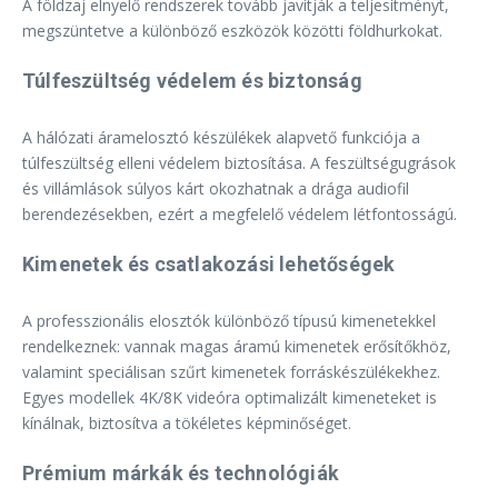
A földzaj elnyelő rendszerek tovább javítják a teljesítményt,
megszüntetve a különböző eszközök közötti földhurkokat.
Túlfeszültség védelem és biztonság
A hálózati áramelosztó készülékek alapvető funkciója a
túlfeszültség elleni védelem biztosítása. A feszültségugrások
és villámlások súlyos kárt okozhatnak a drága audiofil
berendezésekben, ezért a megfelelő védelem létfontosságú.
Kimenetek és csatlakozási lehetőségek
A professzionális elosztók különböző típusú kimenetekkel
rendelkeznek: vannak magas áramú kimenetek erősítőkhöz,
valamint speciálisan szűrt kimenetek forráskészülékekhez.
Egyes modellek 4K/8K videóra optimalizált kimeneteket is
kínálnak, biztosítva a tökéletes képminőséget.
Prémium márkák és technológiák