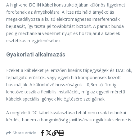
A high-end
DC IN kábel
konstrukciójában különös figyelmet
fordítanak az árnyékolásra. A litze réz háló árnyékolás
megakadályozza a külső elektromágneses interferenciák
bejutását, így tiszta jel továbbítást biztosít. A pamut bunda
pedig mechanikai védelmet nyújt és hozzájárul a kábelek
esztétikus megjelenéséhez.
Gyakorlati alkalmazás
Ezeket a kábeleket jellemzően lineáris tápegységek és DAC-ok,
fejhallgató erősítők, vagy egyéb hifi komponensek között
használják. A különböző hosszúságok – 0,3m-től 1m-ig –
lehetővé teszik a flexibilis installációt, míg az egyedi méretű
kábelek speciális igények kielégítésére szolgálnak.
A megfelelő DC kábel kiválasztása tehát nem csak technikai
kérdés, hanem a hangminőség javításának egyik kulcseleme is.
Share Article