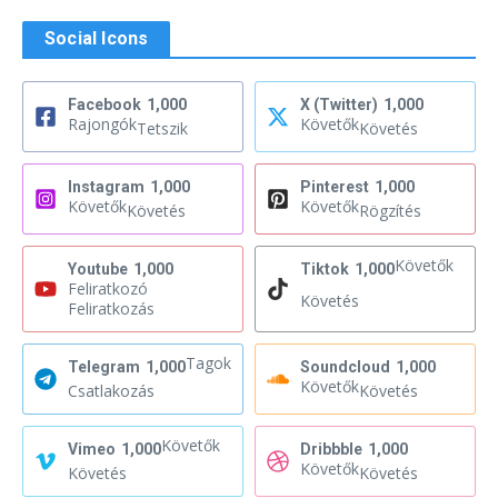
Social Icons
Facebook
1,000
X (Twitter)
1,000
Rajongók
Követők
Tetszik
Követés
Instagram
1,000
Pinterest
1,000
Követők
Követők
Követés
Rögzítés
Követők
Youtube
1,000
Tiktok
1,000
Feliratkozó
Követés
Feliratkozás
Tagok
Telegram
1,000
Soundcloud
1,000
Követők
Csatlakozás
Követés
Követők
Vimeo
1,000
Dribbble
1,000
Követők
Követés
Követés