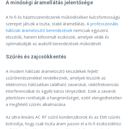
A minőségi áramellátás jelentősége
A hi-fi és házimozirendszerek működésében kulcsfontosságú
szerepet játszik a tiszta, stabil áramellátás. A
professzionális
hálózati áramelosztó berendezések
nemcsak egyszerű
elosztók, hanem kifinomult eszközök, amelyek védik és
optimalizálják az audiofil berendezések működését.
Szűrés és zajcsökkentés
A modern hálózati áramelosztó készülékek fejlett
szűrőrendszerekkel rendelkeznek, amelyek kiszűrik az
elektromos hálózatban található zavarokat, rádiófrekvenciás
interferenciákat és egyéb káros tényezőket. Ezek a zavarok
jelentősen ronthatják a hangminőséget, ezért elengedhetetlen
a megfelelő szűrés alkalmazása.
Az ultra-lineáris AC RF szűrő kondenzátorok és az EMI szűrés
biztosítja, hogy csak tiszta áram jusson el a hi-fi eszközökhöz.