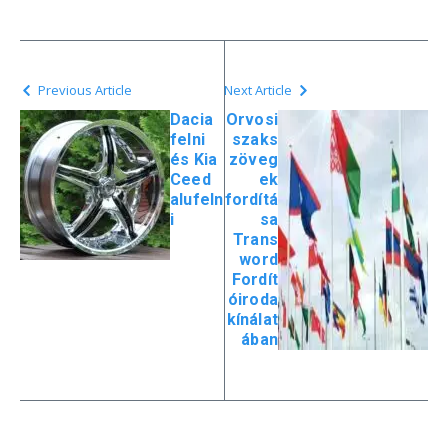
Previous Article
Next Article
Dacia
Orvosi
felni
szaks
és Kia
zöveg
Ceed
ek
alufeln
fordítá
i
sa
Trans
word
Fordít
óiroda
kínálat
ában