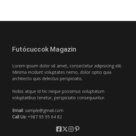
Futócuccok Magazin
Lorem ipsum dolor sit amet, consectetur adipisicing elit.
Minima incidunt voluptates nemo, dolor optio quia
architecto quis delectus perspiciatis.
Nobis atque id hic neque possimus voluptatum
voluptatibus tenetur, perspiciatis consequuntur.
Email
: sample@gmail.com
Call Us:
+987 95 95 64 82