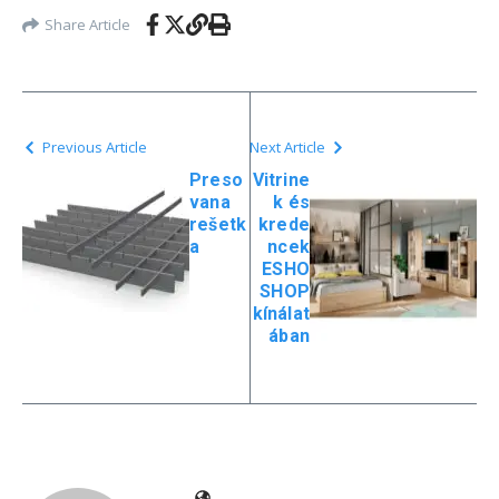
Share Article
Previous Article
Next Article
Preso
Vitrine
vana
k és
rešetk
krede
a
ncek
ESHO
SHOP
kínálat
ában