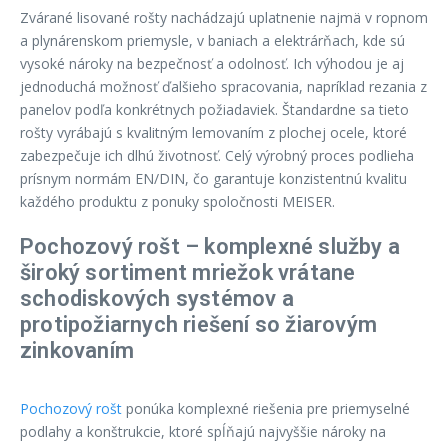
Zvárané lisované rošty nachádzajú uplatnenie najmä v ropnom
a plynárenskom priemysle, v baniach a elektrárňach, kde sú
vysoké nároky na bezpečnosť a odolnosť. Ich výhodou je aj
jednoduchá možnosť ďalšieho spracovania, napríklad rezania z
panelov podľa konkrétnych požiadaviek. Štandardne sa tieto
rošty vyrábajú s kvalitným lemovaním z plochej ocele, ktoré
zabezpečuje ich dlhú životnosť. Celý výrobný proces podlieha
prísnym normám EN/DIN, čo garantuje konzistentnú kvalitu
každého produktu z ponuky spoločnosti MEISER.
Pochozový rošt – komplexné služby a
široký sortiment mriežok vrátane
schodiskových systémov a
protipožiarnych riešení so žiarovým
zinkovaním
Pochozový rošt
ponúka komplexné riešenia pre priemyselné
podlahy a konštrukcie, ktoré spĺňajú najvyššie nároky na