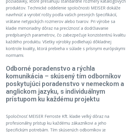
požiadavky, ktoré presahujú štandardné rozmery katalógových
produktov. Technické oddelenie spoločnosti MEISER dokáže
navrhnúť a vyrobiť rošty podľa vašich presných špecifikácií,
vrátane netypických rozmerov alebo tvarov. Pri výrobe sa
kladie mimoriadny dôraz na precíznosť a dodržiavanie
predpísaných parametrov, čo zabezpečuje konzistentnú kvalitu
každého produktu. Všetky výrobky podliehajú dôkladnej
kontrole kvality, ktorá prebieha v súlade s prísnymi európskymi
normami.
Odborné poradenstvo a rýchla
komunikácia – skúsený tím odborníkov
poskytujúci poradenstvo v nemeckom a
anglickom jazyku, s individuálnym
prístupom ku každému projektu
Spoločnosť MEISER Ferroste Kft. kladie veľký dôraz na
profesionálny prístup ku každému zákazníkovi a jeho
špecifickým potrebám. Tím skúsených odborníkov je