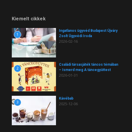
Kiemelt cikkek
Ingatlanos ügyvéd Budapest Újváry
1
Zsolt Ügyvédi Iroda
2026-02-16
Családi társasjáték táncos témában
2
– Ismerd meg A táncegyüttest
2026-01-31
Kávébab
3
2025-12-06