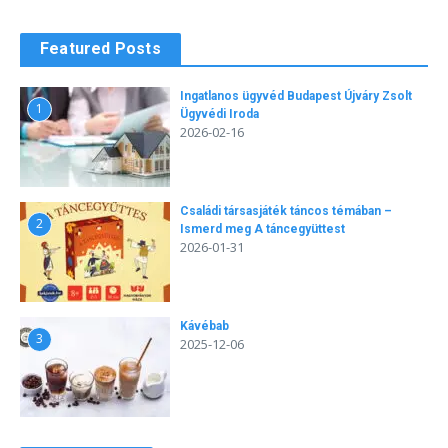
Featured Posts
Ingatlanos ügyvéd Budapest Újváry Zsolt
1
Ügyvédi Iroda
2026-02-16
Családi társasjáték táncos témában –
2
Ismerd meg A táncegyüttest
2026-01-31
Kávébab
3
2025-12-06