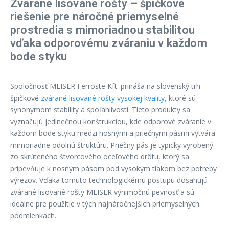
Zvárané lisované rošty – špičkové
riešenie pre náročné priemyselné
prostredia s mimoriadnou stabilitou
vďaka odporovému zváraniu v každom
bode styku
Spoločnosť MEISER Ferroste Kft. prináša na slovenský trh
špičkové
zvárané lisované rošty vysokej kvality
, ktoré sú
synonymom stability a spoľahlivosti. Tieto produkty sa
vyznačujú jedinečnou konštrukciou, kde odporové zváranie v
každom bode styku medzi nosnými a priečnymi pásmi vytvára
mimoriadne odolnú štruktúru. Priečny pás je typicky vyrobený
zo skrúteného štvorcového oceľového drôtu, ktorý sa
pripevňuje k nosným pásom pod vysokým tlakom bez potreby
výrezov. Vďaka tomuto technologickému postupu dosahujú
zvárané lisované rošty MEISER výnimočnú pevnosť a sú
ideálne pre použitie v tých najnáročnejších priemyselných
podmienkach.