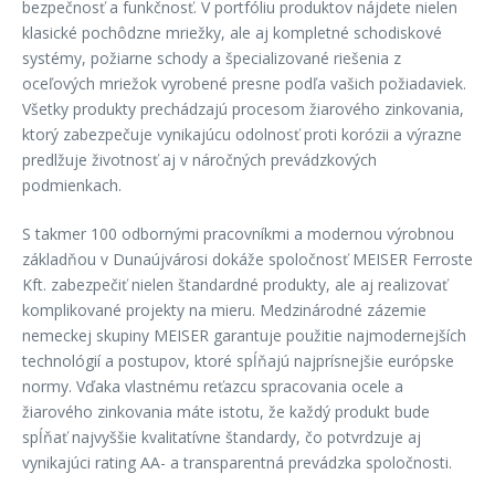
bezpečnosť a funkčnosť. V portfóliu produktov nájdete nielen
klasické pochôdzne mriežky, ale aj kompletné schodiskové
systémy, požiarne schody a špecializované riešenia z
oceľových mriežok vyrobené presne podľa vašich požiadaviek.
Všetky produkty prechádzajú procesom žiarového zinkovania,
ktorý zabezpečuje vynikajúcu odolnosť proti korózii a výrazne
predlžuje životnosť aj v náročných prevádzkových
podmienkach.
S takmer 100 odbornými pracovníkmi a modernou výrobnou
základňou v Dunaújvárosi dokáže spoločnosť MEISER Ferroste
Kft. zabezpečiť nielen štandardné produkty, ale aj realizovať
komplikované projekty na mieru. Medzinárodné zázemie
nemeckej skupiny MEISER garantuje použitie najmodernejších
technológií a postupov, ktoré spĺňajú najprísnejšie európske
normy. Vďaka vlastnému reťazcu spracovania ocele a
žiarového zinkovania máte istotu, že každý produkt bude
spĺňať najvyššie kvalitatívne štandardy, čo potvrdzuje aj
vynikajúci rating AA- a transparentná prevádzka spoločnosti.