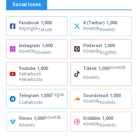
Social Icons
Facebook
1,000
X (Twitter)
1,000
Rajongók
Követők
Tetszik
Követés
Instagram
1,000
Pinterest
1,000
Követők
Követők
Követés
Rögzítés
Követők
Youtube
1,000
Tiktok
1,000
Feliratkozó
Követés
Feliratkozás
Tagok
Telegram
1,000
Soundcloud
1,000
Követők
Csatlakozás
Követés
Követők
Vimeo
1,000
Dribbble
1,000
Követők
Követés
Követés