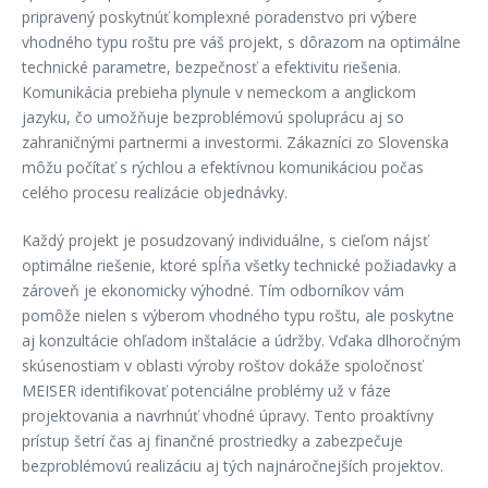
pripravený poskytnúť komplexné poradenstvo pri výbere
vhodného typu roštu pre váš projekt, s dôrazom na optimálne
technické parametre, bezpečnosť a efektivitu riešenia.
Komunikácia prebieha plynule v nemeckom a anglickom
jazyku, čo umožňuje bezproblémovú spoluprácu aj so
zahraničnými partnermi a investormi. Zákazníci zo Slovenska
môžu počítať s rýchlou a efektívnou komunikáciou počas
celého procesu realizácie objednávky.
Každý projekt je posudzovaný individuálne, s cieľom nájsť
optimálne riešenie, ktoré spĺňa všetky technické požiadavky a
zároveň je ekonomicky výhodné. Tím odborníkov vám
pomôže nielen s výberom vhodného typu roštu, ale poskytne
aj konzultácie ohľadom inštalácie a údržby. Vďaka dlhoročným
skúsenostiam v oblasti výroby roštov dokáže spoločnosť
MEISER identifikovať potenciálne problémy už v fáze
projektovania a navrhnúť vhodné úpravy. Tento proaktívny
prístup šetrí čas aj finančné prostriedky a zabezpečuje
bezproblémovú realizáciu aj tých najnáročnejších projektov.