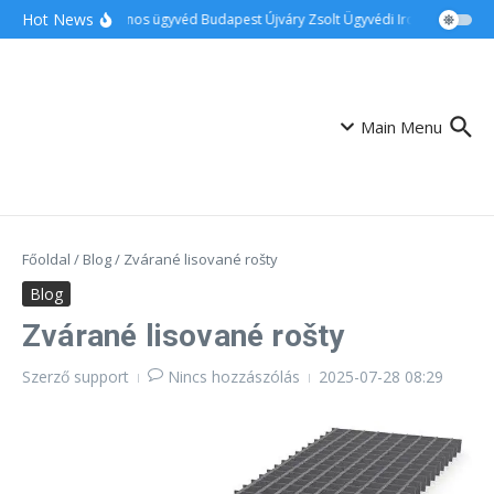
Ugrás a tartalomhoz
Hot News
Ingatlanos ügyvéd Budapest Újváry Zsolt Ügyvédi Iroda
Család
Main Menu
Főoldal
/
Blog
/
Zvárané lisované rošty
Blog
Zvárané lisované rošty
Szerző
support
Nincs hozzászólás
2025-07-28
08:29