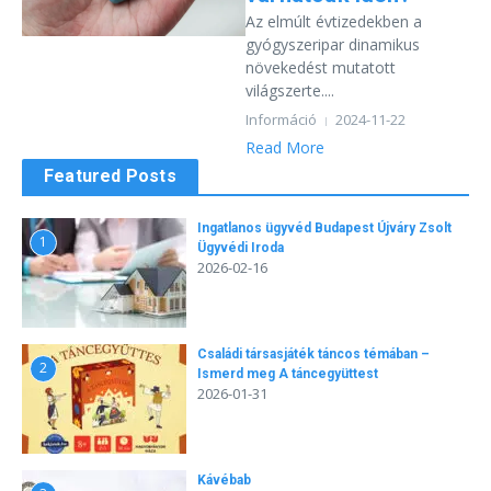
Az elmúlt évtizedekben a
gyógyszeripar dinamikus
növekedést mutatott
világszerte....
Információ
2024-11-22
Read More
Featured Posts
Ingatlanos ügyvéd Budapest Újváry Zsolt
1
Ügyvédi Iroda
2026-02-16
Családi társasjáték táncos témában –
2
Ismerd meg A táncegyüttest
2026-01-31
Kávébab