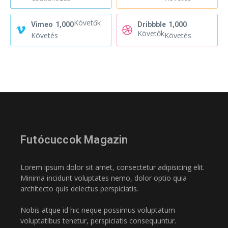
Követők
Vimeo
1,000
Dribbble
1,000
Követők
Követés
Követés
Futócuccok Magazin
Lorem ipsum dolor sit amet, consectetur adipisicing elit.
Minima incidunt voluptates nemo, dolor optio quia
architecto quis delectus perspiciatis.
Nobis atque id hic neque possimus voluptatum
voluptatibus tenetur, perspiciatis consequuntur.