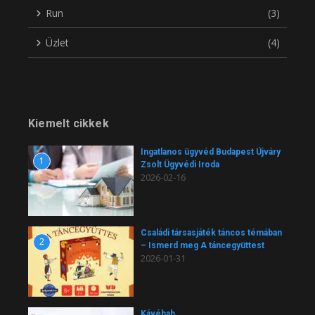
Run
(3)
Üzlet
(4)
Kiemelt cikkek
Ingatlanos ügyvéd Budapest Újváry
1
Zsolt Ügyvédi Iroda
2026-02-16
Családi társasjáték táncos témában
2
– Ismerd meg A táncegyüttest
2026-01-31
Kávébab