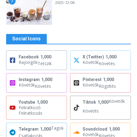
3
2025-12-06
Social Icons
Facebook
1,000
X (Twitter)
1,000
Rajongók
Követők
Tetszik
Követés
Instagram
1,000
Pinterest
1,000
Követők
Követők
Követés
Rögzítés
Követők
Youtube
1,000
Tiktok
1,000
Feliratkozó
Követés
Feliratkozás
Tagok
Telegram
1,000
Soundcloud
1,000
Követők
Csatlakozás
Követés