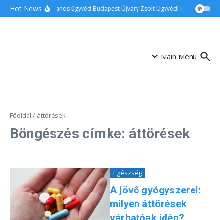
Ugrás a tartalomhoz
Hot News
Ingatlanos ügyvéd Budapest Újváry Zsolt Ügyvédi Iroda
Csalá
Main Menu
Főoldal
/
áttörések
Böngészés címke: áttörések
Egészség
A jövő gyógyszerei:
milyen áttörések
várhatóak idén?