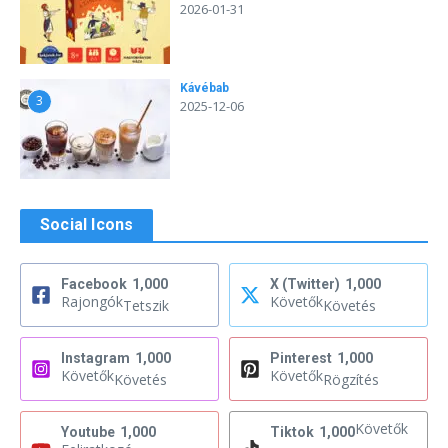
2026-01-31
Kávébab
3
2025-12-06
Social Icons
Facebook
1,000
X (Twitter)
1,000
Rajongók
Követők
Tetszik
Követés
Instagram
1,000
Pinterest
1,000
Követők
Követők
Követés
Rögzítés
Követők
Youtube
1,000
Tiktok
1,000