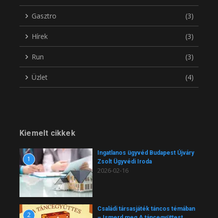
Gasztro
(3)
Hírek
(3)
Run
(3)
Üzlet
(4)
Kiemelt cikkek
Ingatlanos ügyvéd Budapest Újváry
1
Zsolt Ügyvédi Iroda
2026-02-16
Családi társasjáték táncos témában
2
– Ismerd meg A táncegyüttest