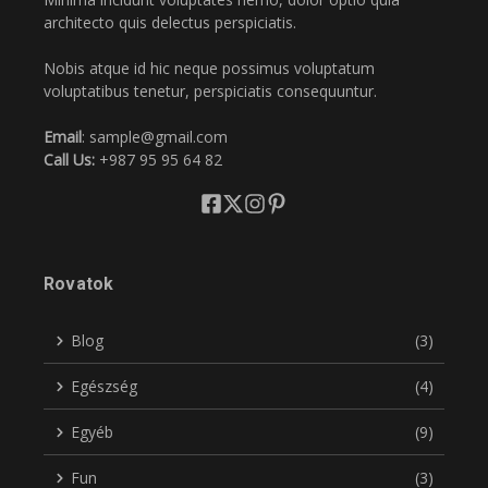
architecto quis delectus perspiciatis.
Nobis atque id hic neque possimus voluptatum
voluptatibus tenetur, perspiciatis consequuntur.
Email
: sample@gmail.com
Call Us:
+987 95 95 64 82
Rovatok
Blog
(3)
Egészség
(4)
Egyéb
(9)
Fun
(3)