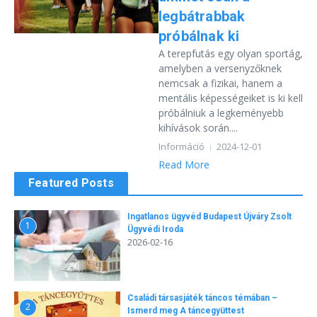
legbátrabbak
próbálnak ki
A terepfutás egy olyan sportág,
amelyben a versenyzőknek
nemcsak a fizikai, hanem a
mentális képességeiket is ki kell
próbálniuk a legkeményebb
kihívások során....
Információ
2024-12-01
Read More
Featured Posts
Ingatlanos ügyvéd Budapest Újváry Zsolt
1
Ügyvédi Iroda
2026-02-16
Családi társasjáték táncos témában –
2
Ismerd meg A táncegyüttest