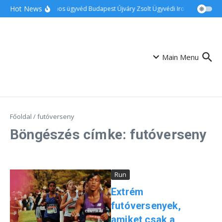
Ugrás a tartalomhoz
Hot News
Ingatlanos ügyvéd Budapest Újváry Zsolt Ügyvédi Iroda
Családi
Main Menu
Főoldal
/
futóverseny
Böngészés címke: futóverseny
Run
Extrém
futóversenyek,
amiket csak a