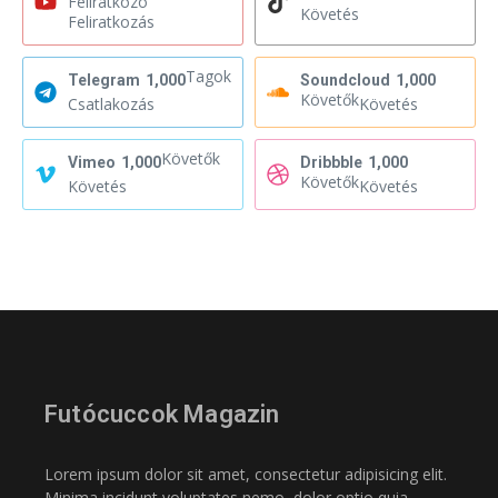
Feliratkozó
Követés
Feliratkozás
Tagok
Telegram
1,000
Soundcloud
1,000
Követők
Csatlakozás
Követés
Követők
Vimeo
1,000
Dribbble
1,000
Követők
Követés
Követés
Futócuccok Magazin
Lorem ipsum dolor sit amet, consectetur adipisicing elit.
Minima incidunt voluptates nemo, dolor optio quia