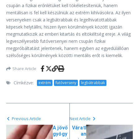
csupán a fizikai erőnlétüket kell tökéletesíteniük, hanem
mentálisan is fel kell készülniük az extrém kihívásokra. Az ilyen
versenyeken csak a legbátrabbak és legelhivatottabbak
képesek helytállni, hiszen ilyen körülmények között igazán
megmutatkozik az emberi kitartás és eltökéltség ereje. A világ
legveszélyesebb futóversenyei nem csupán fizikai
megpróbáltatást jelentenek, hanem egyben az egyedülállóan
szélsőséges körülmények közötti mentális erőt is kiemelik.
Share Article
Címkézve:
extrém
futóverseny
legbátrabbak
Previous Article
Next Article
A jövő
Váratl
gyógy
an