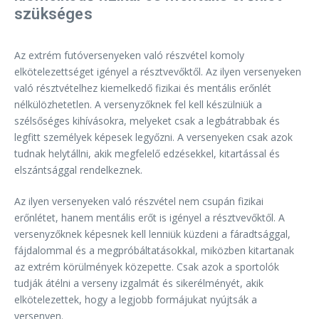
szükséges
Az extrém futóversenyeken való részvétel komoly
elkötelezettséget igényel a résztvevőktől. Az ilyen versenyeken
való résztvételhez kiemelkedő fizikai és mentális erőnlét
nélkülözhetetlen. A versenyzőknek fel kell készülniük a
szélsőséges kihívásokra, melyeket csak a legbátrabbak és
legfitt személyek képesek legyőzni. A versenyeken csak azok
tudnak helytállni, akik megfelelő edzésekkel, kitartással és
elszántsággal rendelkeznek.
Az ilyen versenyeken való részvétel nem csupán fizikai
erőnlétet, hanem mentális erőt is igényel a résztvevőktől. A
versenyzőknek képesnek kell lenniük küzdeni a fáradtsággal,
fájdalommal és a megpróbáltatásokkal, miközben kitartanak
az extrém körülmények közepette. Csak azok a sportolók
tudják átélni a verseny izgalmát és sikerélményét, akik
elkötelezettek, hogy a legjobb formájukat nyújtsák a
versenyen.