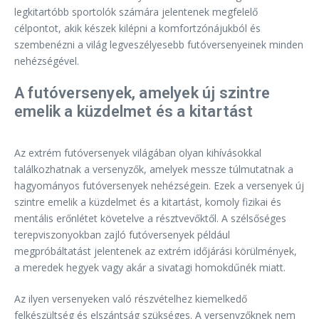
legkitartóbb sportolók számára jelentenek megfelelő
célpontot, akik készek kilépni a komfortzónájukból és
szembenézni a világ legveszélyesebb futóversenyeinek minden
nehézségével.
A futóversenyek, amelyek új szintre
emelik a küzdelmet és a kitartást
Az extrém futóversenyek világában olyan kihívásokkal
találkozhatnak a versenyzők, amelyek messze túlmutatnak a
hagyományos futóversenyek nehézségein. Ezek a versenyek új
szintre emelik a küzdelmet és a kitartást, komoly fizikai és
mentális erőnlétet követelve a résztvevőktől. A szélsőséges
terepviszonyokban zajló futóversenyek például
megpróbáltatást jelentenek az extrém időjárási körülmények,
a meredek hegyek vagy akár a sivatagi homokdűnék miatt.
Az ilyen versenyeken való részvételhez kiemelkedő
felkészültség és elszántság szükséges. A versenyzőknek nem