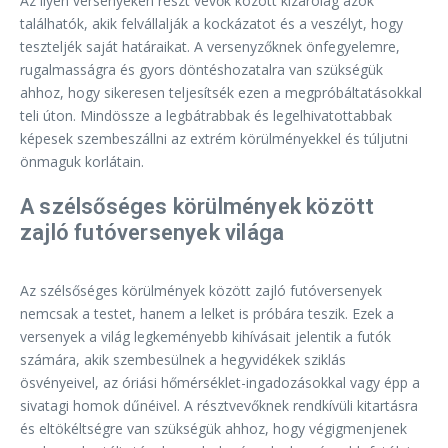
Az ilyen versenyeken részt vevők között kizárólag azok
találhatók, akik felvállalják a kockázatot és a veszélyt, hogy
teszteljék saját határaikat. A versenyzőknek önfegyelemre,
rugalmasságra és gyors döntéshozatalra van szükségük
ahhoz, hogy sikeresen teljesítsék ezen a megpróbáltatásokkal
teli úton. Mindössze a legbátrabbak és legelhivatottabbak
képesek szembeszállni az extrém körülményekkel és túljutni
önmaguk korlátain.
A szélsőséges körülmények között
zajló futóversenyek világa
Az szélsőséges körülmények között zajló futóversenyek
nemcsak a testet, hanem a lelket is próbára teszik. Ezek a
versenyek a világ legkeményebb kihívásait jelentik a futók
számára, akik szembesülnek a hegyvidékek sziklás
ösvényeivel, az óriási hőmérséklet-ingadozásokkal vagy épp a
sivatagi homok dűnéivel. A résztvevőknek rendkívüli kitartásra
és eltökéltségre van szükségük ahhoz, hogy végigmenjenek