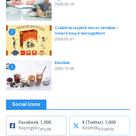
2026-02-16
Családi társasjáték táncos témában –
2
Ismerd meg A táncegyüttest
2026-01-31
Kávébab
3
2025-12-06
Social Icons
Facebook
1,000
X (Twitter)
1,000
Rajongók
Követők
Tetszik
Követés