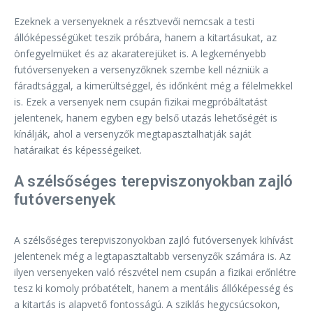
Ezeknek a versenyeknek a résztvevői nemcsak a testi
állóképességüket teszik próbára, hanem a kitartásukat, az
önfegyelmüket és az akaraterejüket is. A legkeményebb
futóversenyeken a versenyzőknek szembe kell nézniük a
fáradtsággal, a kimerültséggel, és időnként még a félelmekkel
is. Ezek a versenyek nem csupán fizikai megpróbáltatást
jelentenek, hanem egyben egy belső utazás lehetőségét is
kínálják, ahol a versenyzők megtapasztalhatják saját
határaikat és képességeiket.
A szélsőséges terepviszonyokban zajló
futóversenyek
A szélsőséges terepviszonyokban zajló futóversenyek kihívást
jelentenek még a legtapasztaltabb versenyzők számára is. Az
ilyen versenyeken való részvétel nem csupán a fizikai erőnlétre
tesz ki komoly próbatételt, hanem a mentális állóképesség és
a kitartás is alapvető fontosságú. A sziklás hegycsúcsokon,