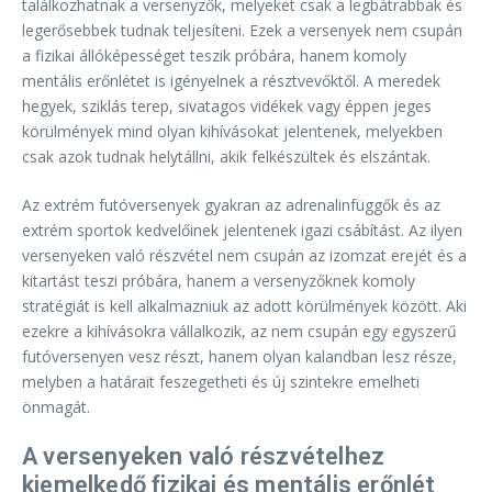
találkozhatnak a versenyzők, melyeket csak a legbátrabbak és
legerősebbek tudnak teljesíteni. Ezek a versenyek nem csupán
a fizikai állóképességet teszik próbára, hanem komoly
mentális erőnlétet is igényelnek a résztvevőktől. A meredek
hegyek, sziklás terep, sivatagos vidékek vagy éppen jeges
körülmények mind olyan kihívásokat jelentenek, melyekben
csak azok tudnak helytállni, akik felkészültek és elszántak.
Az extrém futóversenyek gyakran az adrenalinfüggők és az
extrém sportok kedvelőinek jelentenek igazi csábítást. Az ilyen
versenyeken való részvétel nem csupán az izomzat erejét és a
kitartást teszi próbára, hanem a versenyzőknek komoly
stratégiát is kell alkalmazniuk az adott körülmények között. Aki
ezekre a kihívásokra vállalkozik, az nem csupán egy egyszerű
futóversenyen vesz részt, hanem olyan kalandban lesz része,
melyben a határait feszegetheti és új szintekre emelheti
önmagát.
A versenyeken való részvételhez
kiemelkedő fizikai és mentális erőnlét