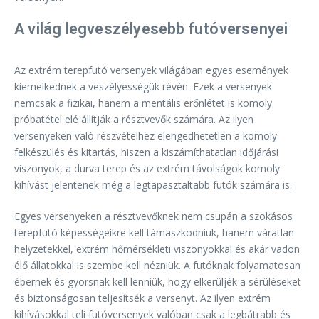
A világ legveszélyesebb futóversenyei
Az extrém terepfutó versenyek világában egyes események
kiemelkednek a veszélyességük révén. Ezek a versenyek
nemcsak a fizikai, hanem a mentális erőnlétet is komoly
próbatétel elé állítják a résztvevők számára. Az ilyen
versenyeken való részvételhez elengedhetetlen a komoly
felkészülés és kitartás, hiszen a kiszámíthatatlan időjárási
viszonyok, a durva terep és az extrém távolságok komoly
kihívást jelentenek még a legtapasztaltabb futók számára is.
Egyes versenyeken a résztvevőknek nem csupán a szokásos
terepfutó képességeikre kell támaszkodniuk, hanem váratlan
helyzetekkel, extrém hőmérsékleti viszonyokkal és akár vadon
élő állatokkal is szembe kell nézniük. A futóknak folyamatosan
ébernek és gyorsnak kell lenniük, hogy elkerüljék a sérüléseket
és biztonságosan teljesítsék a versenyt. Az ilyen extrém
kihívásokkal teli futóversenyek valóban csak a legbátrabb és