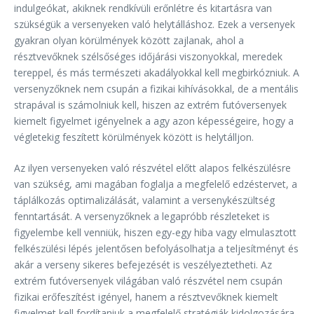
indulgeókat, akiknek rendkívüli erőnlétre és kitartásra van
szükségük a versenyeken való helytálláshoz. Ezek a versenyek
gyakran olyan körülmények között zajlanak, ahol a
résztvevőknek szélsőséges időjárási viszonyokkal, meredek
tereppel, és más természeti akadályokkal kell megbirkózniuk. A
versenyzőknek nem csupán a fizikai kihívásokkal, de a mentális
strapával is számolniuk kell, hiszen az extrém futóversenyek
kiemelt figyelmet igényelnek a agy azon képességeire, hogy a
végletekig feszített körülmények között is helytálljon.
Az ilyen versenyeken való részvétel előtt alapos felkészülésre
van szükség, ami magában foglalja a megfelelő edzéstervet, a
táplálkozás optimalizálását, valamint a versenykészültség
fenntartását. A versenyzőknek a legapróbb részleteket is
figyelembe kell venniük, hiszen egy-egy hiba vagy elmulasztott
felkészülési lépés jelentősen befolyásolhatja a teljesítményt és
akár a verseny sikeres befejezését is veszélyeztetheti. Az
extrém futóversenyek világában való részvétel nem csupán
fizikai erőfeszítést igényel, hanem a résztvevőknek kiemelt
figyelmet kell fordítaniuk a megfelelő stratégiák kidolgozására