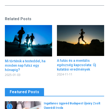
Related Posts
A futás és a mentális
Mi történik a testeddel, ha
egészség kapcsolata: Új
minden nap futsz egy
kutatási eredmények
hónapig?
2024-11-11
2025-01-03
Featured Posts
Ingatlanos ügyvéd Budapest Újváry Zsolt
1
Ügyvédi Iroda