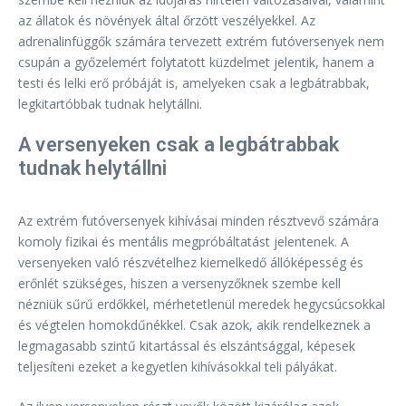
az állatok és növények által őrzött veszélyekkel. Az
adrenalinfüggők számára tervezett extrém futóversenyek nem
csupán a győzelemért folytatott küzdelmet jelentik, hanem a
testi és lelki erő próbáját is, amelyeken csak a legbátrabbak,
legkitartóbbak tudnak helytállni.
A versenyeken csak a legbátrabbak
tudnak helytállni
Az extrém futóversenyek kihívásai minden résztvevő számára
komoly fizikai és mentális megpróbáltatást jelentenek. A
versenyeken való részvételhez kiemelkedő állóképesség és
erőnlét szükséges, hiszen a versenyzőknek szembe kell
nézniük sűrű erdőkkel, mérhetetlenül meredek hegycsúcsokkal
és végtelen homokdűnékkel. Csak azok, akik rendelkeznek a
legmagasabb szintű kitartással és elszántsággal, képesek
teljesíteni ezeket a kegyetlen kihívásokkal teli pályákat.