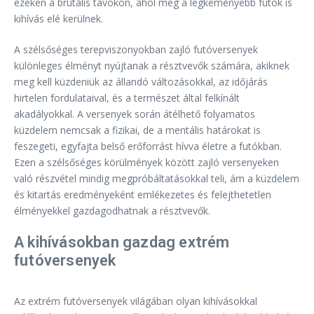
ezeken a brutális távokon, ahol még a legkeményebb futók is
kihívás elé kerülnek.
A szélsőséges terepviszonyokban zajló futóversenyek
különleges élményt nyújtanak a résztvevők számára, akiknek
meg kell küzdeniük az állandó változásokkal, az időjárás
hirtelen fordulataival, és a természet által felkínált
akadályokkal. A versenyek során átélhető folyamatos
küzdelem nemcsak a fizikai, de a mentális határokat is
feszegeti, egyfajta belső erőforrást hívva életre a futókban.
Ezen a szélsőséges körülmények között zajló versenyeken
való részvétel mindig megpróbáltatásokkal teli, ám a küzdelem
és kitartás eredményeként emlékezetes és felejthetetlen
élményekkel gazdagodhatnak a résztvevők.
A kihívásokban gazdag extrém
futóversenyek
Az extrém futóversenyek világában olyan kihívásokkal