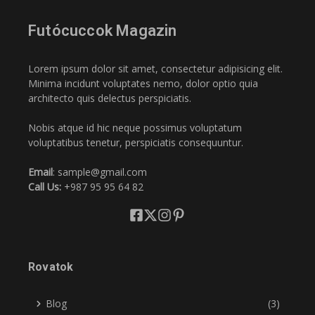
Futócuccok Magazin
Lorem ipsum dolor sit amet, consectetur adipisicing elit.
Minima incidunt voluptates nemo, dolor optio quia
architecto quis delectus perspiciatis.
Nobis atque id hic neque possimus voluptatum
voluptatibus tenetur, perspiciatis consequuntur.
Email
: sample@gmail.com
Call Us:
+987 95 95 64 82
Rovatok
Blog
(3)