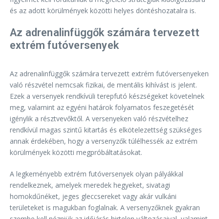
és az adott körülmények közötti helyes döntéshozatalra is.
Az adrenalinfüggők számára tervezett
extrém futóversenyek
Az adrenalinfüggők számára tervezett extrém futóversenyeken
való részvétel nemcsak fizikai, de mentális kihívást is jelent.
Ezek a versenyek rendkívüli terepfutó készségeket követelnek
meg, valamint az egyéni határok folyamatos feszegetését
igénylik a résztvevőktől. A versenyeken való részvételhez
rendkívül magas szintű kitartás és elkötelezettség szükséges
annak érdekében, hogy a versenyzők túlélhessék az extrém
körülmények közötti megpróbáltatásokat.
A legkeményebb extrém futóversenyek olyan pályákkal
rendelkeznek, amelyek meredek hegyeket, sivatagi
homokdűnéket, jeges gleccsereket vagy akár vulkáni
területeket is magukban foglalnak. A versenyzőknek gyakran
szembe kell nézniük az időjárás hirtelen változásaival, valamint