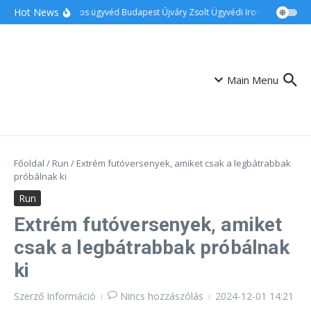
Ugrás a tartalomhoz
Hot News
Ingatlanos ügyvéd Budapest Újváry Zsolt Ügyvédi Iroda
Családi 
Main Menu
Főoldal
/
Run
/
Extrém futóversenyek, amiket csak a legbátrabbak
próbálnak ki
Run
Extrém futóversenyek, amiket
csak a legbátrabbak próbálnak
ki
Szerző
Információ
Nincs hozzászólás
2024-12-01
14:21