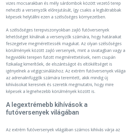
vizes mocsarakban és mély sárdombok között vezető terep
nehezíti a versenyzők előrejutását, így csakis a legbátrabbak
képesek helytállni ezen a szélsőséges környezetben.
A szélsőséges terepviszonyokban zajló futóversenyek
lehetőséget kínálnak a versenyzők számára, hogy határaikat
feszegetve megmérettessék magukat. Az olyan szélsőséges
körülmények között zajló versenyek, mint a sivatagban vagy a
hegyvidéki terepen futott megmérettetések, nem csupán
fizikailag kimerítőek, de elszántságot és eltökéltséget is
igényelnek a végigcsináláshoz. Az extrém futóversenyek világa
az adrenalinfüggők számára teremtett, akik mindig új
kihívásokat keresnek és szeretik megmutatni, hogy mire
képesek a legnehezebb körülmények között is.
A legextrémebb kihívások a
futóversenyek világában
Az extrém futóversenyek világában számos kihívás várja az