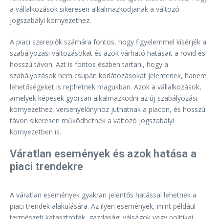
a vállalkozások sikeresen alkalmazkodjanak a változó
jogszabályi környezethez.
A piaci szereplők számára fontos, hogy figyelemmel kísérjék a
szabályozási változásokat és azok várható hatásait a rövid és
hosszú távon. Azt is fontos észben tartani, hogy a
szabályozások nem csupán korlátozásokat jelentenek, hanem
lehetőségeket is rejthetnek magukban. Azok a vállalkozások,
amelyek képesek gyorsan alkalmazkodni az új szabályozási
környezethez, versenyelőnyhöz juthatnak a piacon, és hosszú
távon sikeresen működhetnek a változó jogszabályi
környezetben is.
Váratlan események és azok hatása a
piaci trendekre
A váratlan események gyakran jelentős hatással lehetnek a
piaci trendek alakulására. Az ilyen események, mint például
természeti katasztrófák, gazdasági válságok vagy politikai