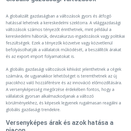
A globalizált gazdaságban a változások gyors és átfogó
hatással lehetnek a kereskedelmi szektorra. A világgazdasági
változások számos tényezőt érinthetnek, mint például a
kereskedelmi háborúk, devizakurzus-ingadozások vagy politikai
feszültségek. Ezek a tényezők közvetve vagy közvetlenül
befolyásolhatják a vállalatok működését, a beszállítók árakat
és az export-import folyamatokat is.
A globális gazdasági változások kihívást jelenthetnek a cégek
számára, de ugyanakkor lehetőséget is teremthetnek az új
piacokhoz való hozzáférésre és az innováció előmozdítására.
A versenyképesség megőrzése érdekében fontos, hogy a
vállalatok gyorsan alkalmazkodjanak a változó
körülményekhez, és képesek legyenek rugalmasan reagálni a
globális gazdasági trendekre.
Versenyképes árak és azok hatása a
piacon