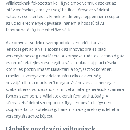
vállalatoknak fokozottan kell figyelembe venniük azokat az
intézkedéseket, amelyek segíthetik a környezetvédelmi
hatások csökkentését. Ennek eredményeképpen nem csupán
az üzleti eredmények javítása, hanem a hosszú távú
fenntarthatóság is elérhetővé válik.
Az környezetvédelmi szempontok szem előtt tartása
lehetőséget ad a vállalatoknak az innovációra és piaci
versenyképesség növelésére. A környezettudatos technológiák
és termékek fejlesztése segít a vállalatoknak új piaci réseket
kitörni és pozitív imázst kialakítani a fogyasztók körében.
Emellett a környezetvédelem iránti elkötelezettség
hozzájárulhat a munkaerő megtartásához és a tehetséges
szakemberek vonzásához is, mivel a fiatal generációk számára
fontos szempont a vállalatok körüli fenntarthatóság. A
környezetvédelmi szempontok figyelembevétele így nem
csupán erkölcsi kötelesség, hanem stratégiai előny is lehet a
versenytársakhoz képest.
Globális gazdasági változások