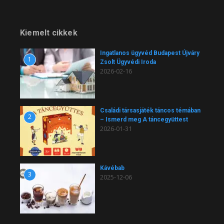
Kiemelt cikkek
Ingatlanos ügyvéd Budapest Újváry
1
Zsolt Ügyvédi Iroda
2026-02-16
Családi társasjáték táncos témában
2
– Ismerd meg A táncegyüttest
2026-01-31
Kávébab
3
2025-12-06