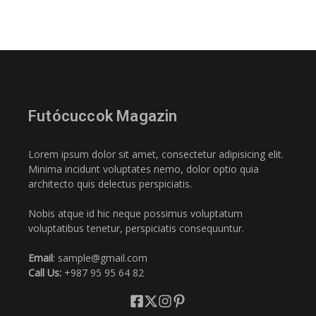
Futócuccok Magazin
Lorem ipsum dolor sit amet, consectetur adipisicing elit.
Minima incidunt voluptates nemo, dolor optio quia
architecto quis delectus perspiciatis.
Nobis atque id hic neque possimus voluptatum
voluptatibus tenetur, perspiciatis consequuntur.
Email
: sample@gmail.com
Call Us:
+987 95 95 64 82