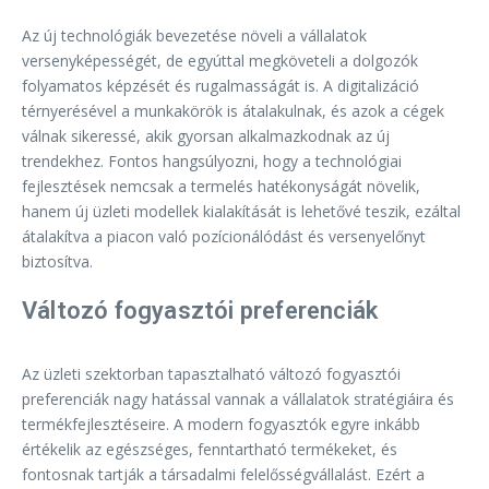
Az új technológiák bevezetése növeli a vállalatok
versenyképességét, de egyúttal megköveteli a dolgozók
folyamatos képzését és rugalmasságát is. A digitalizáció
térnyerésével a munkakörök is átalakulnak, és azok a cégek
válnak sikeressé, akik gyorsan alkalmazkodnak az új
trendekhez. Fontos hangsúlyozni, hogy a technológiai
fejlesztések nemcsak a termelés hatékonyságát növelik,
hanem új üzleti modellek kialakítását is lehetővé teszik, ezáltal
átalakítva a piacon való pozícionálódást és versenyelőnyt
biztosítva.
Változó fogyasztói preferenciák
Az üzleti szektorban tapasztalható változó fogyasztói
preferenciák nagy hatással vannak a vállalatok stratégiáira és
termékfejlesztéseire. A modern fogyasztók egyre inkább
értékelik az egészséges, fenntartható termékeket, és
fontosnak tartják a társadalmi felelősségvállalást. Ezért a