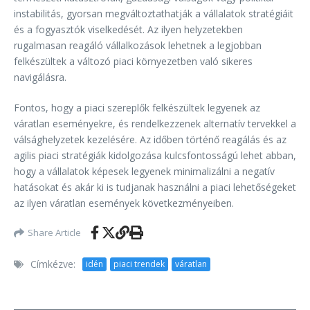
instabilitás, gyorsan megváltoztathatják a vállalatok stratégiáit
és a fogyasztók viselkedését. Az ilyen helyzetekben
rugalmasan reagáló vállalkozások lehetnek a legjobban
felkészültek a változó piaci környezetben való sikeres
navigálásra.
Fontos, hogy a piaci szereplők felkészültek legyenek az
váratlan eseményekre, és rendelkezzenek alternatív tervekkel a
válsághelyzetek kezelésére. Az időben történő reagálás és az
agilis piaci stratégiák kidolgozása kulcsfontosságú lehet abban,
hogy a vállalatok képesek legyenek minimalizálni a negatív
hatásokat és akár ki is tudjanak használni a piaci lehetőségeket
az ilyen váratlan események következményeiben.
Share Article
Címkézve:
idén
piaci trendek
váratlan