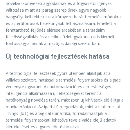
növekvő környezeti aggodalmak és a fogyasztói igények
változása miatt az iparág szereplőinek egyre nagyobb
hangsúlyt kell fektetniük a környezetbarát termelési módokra
és az erőforrások hatékonyabb felhasználására. Emellett a
fenntartható fejlődés elérése érdekében a társadalmi
felelősségvállalás és az etikus üzleti gyakorlatok is kiemelt
fontossággal bírnak a mezőgazdasági szektorban.
Új technológiai fejlesztések hatása
A technológiai fejlesztések gyors ütemben alakítják át a
vállalati szektort, hatással a termelési folyamatokra és a piaci
versenyre egyaránt. Az automatizáció és a mesterséges
intelligencia alkalmazása új lehetőségeket teremt a
hatékonyság növelése terén, miközben új kihívások elé állítja a
munkaerőpiacot. Az ipari 4.0 megoldások, mint az Internet of
Things (IoT) és a big data analitika, forradalmasítják a
termelési folyamatokat, lehetővé téve a valós idejű adatok
kiértékelését és a gyors döntéshozatalt.