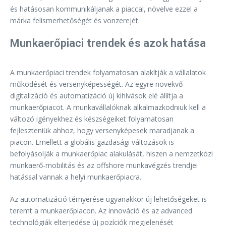
és hatásosan kommunikáljanak a piaccal, növelve ezzel a
márka felismerhetőségét és vonzerejét.
Munkaerőpiaci trendek és azok hatása
A munkaerőpiaci trendek folyamatosan alakítják a vállalatok
működését és versenyképességét. Az egyre növekvő
digitalizáció és automatizáció új kihívások elé állítja a
munkaerőpiacot. A munkavállalóknak alkalmazkodniuk kell a
változó igényekhez és készségeiket folyamatosan
fejleszteniük ahhoz, hogy versenyképesek maradjanak a
piacon. Emellett a globális gazdasági változások is
befolyásolják a munkaerőpiac alakulását, hiszen a nemzetközi
munkaerő-mobilitás és az offshore munkavégzés trendjei
hatással vannak a helyi munkaerőpiacra.
Az automatizáció térnyerése ugyanakkor új lehetőségeket is
teremt a munkaerőpiacon. Az innováció és az advanced
technológiák elterjedése új pozíciók megjelenését