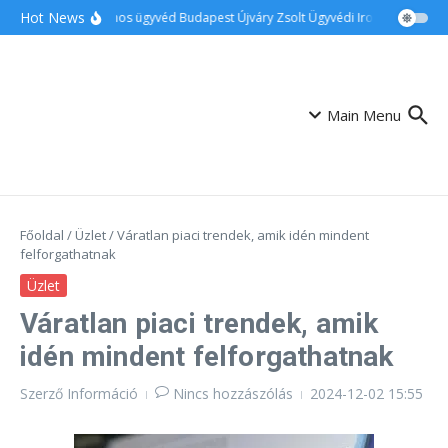
Ugrás a tartalomhoz
Hot News
Ingatlanos ügyvéd Budapest Újváry Zsolt Ügyvédi Iroda
Családi
Main Menu
Főoldal
/
Üzlet
/
Váratlan piaci trendek, amik idén mindent
felforgathatnak
Üzlet
Váratlan piaci trendek, amik
idén mindent felforgathatnak
Szerző
Információ
Nincs hozzászólás
2024-12-02
15:55