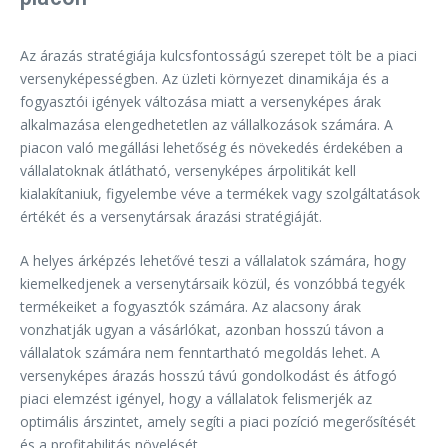
Az árazás stratégiája kulcsfontosságú szerepet tölt be a piaci
versenyképességben. Az üzleti környezet dinamikája és a
fogyasztói igények változása miatt a versenyképes árak
alkalmazása elengedhetetlen az vállalkozások számára. A
piacon való megállási lehetőség és növekedés érdekében a
vállalatoknak átlátható, versenyképes árpolitikát kell
kialakítaniuk, figyelembe véve a termékek vagy szolgáltatások
értékét és a versenytársak árazási stratégiáját.
A helyes árképzés lehetővé teszi a vállalatok számára, hogy
kiemelkedjenek a versenytársaik közül, és vonzóbbá tegyék
termékeiket a fogyasztók számára. Az alacsony árak
vonzhatják ugyan a vásárlókat, azonban hosszú távon a
vállalatok számára nem fenntartható megoldás lehet. A
versenyképes árazás hosszú távú gondolkodást és átfogó
piaci elemzést igényel, hogy a vállalatok felismerjék az
optimális árszintet, amely segíti a piaci pozíció megerősítését
és a profitabilitás növelését.