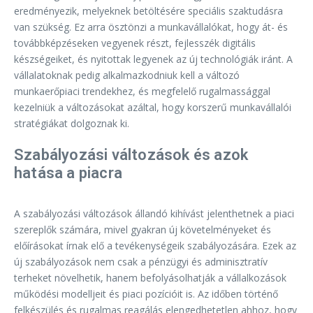
eredményezik, melyeknek betöltésére speciális szaktudásra
van szükség. Ez arra ösztönzi a munkavállalókat, hogy át- és
továbbképzéseken vegyenek részt, fejlesszék digitális
készségeiket, és nyitottak legyenek az új technológiák iránt. A
vállalatoknak pedig alkalmazkodniuk kell a változó
munkaerőpiaci trendekhez, és megfelelő rugalmassággal
kezelniük a változásokat azáltal, hogy korszerű munkavállalói
stratégiákat dolgoznak ki.
Szabályozási változások és azok
hatása a piacra
A szabályozási változások állandó kihívást jelenthetnek a piaci
szereplők számára, mivel gyakran új követelményeket és
előírásokat írnak elő a tevékenységeik szabályozására. Ezek az
új szabályozások nem csak a pénzügyi és adminisztratív
terheket növelhetik, hanem befolyásolhatják a vállalkozások
működési modelljeit és piaci pozícióit is. Az időben történő
felkészülés és rugalmas reagálás elengedhetetlen ahhoz, hogy