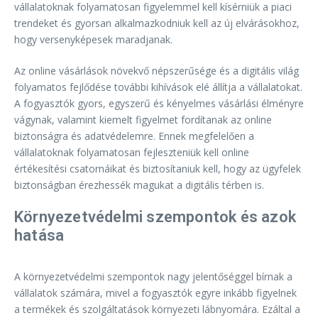
vállalatoknak folyamatosan figyelemmel kell kísérniük a piaci
trendeket és gyorsan alkalmazkodniuk kell az új elvárásokhoz,
hogy versenyképesek maradjanak.
Az online vásárlások növekvő népszerűsége és a digitális világ
folyamatos fejlődése további kihívások elé állítja a vállalatokat.
A fogyasztók gyors, egyszerű és kényelmes vásárlási élményre
vágynak, valamint kiemelt figyelmet fordítanak az online
biztonságra és adatvédelemre. Ennek megfelelően a
vállalatoknak folyamatosan fejleszteniük kell online
értékesítési csatornáikat és biztosítaniuk kell, hogy az ügyfelek
biztonságban érezhessék magukat a digitális térben is.
Környezetvédelmi szempontok és azok
hatása
A környezetvédelmi szempontok nagy jelentőséggel bírnak a
vállalatok számára, mivel a fogyasztók egyre inkább figyelnek
a termékek és szolgáltatások környezeti lábnyomára. Ezáltal a