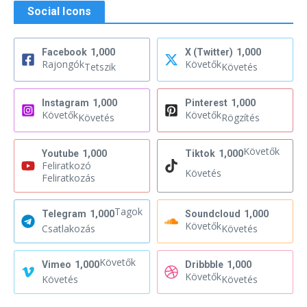
Social Icons
Facebook
1,000
X (Twitter)
1,000
Rajongók
Követők
Tetszik
Követés
Instagram
1,000
Pinterest
1,000
Követők
Követők
Követés
Rögzítés
Követők
Youtube
1,000
Tiktok
1,000
Feliratkozó
Követés
Feliratkozás
Tagok
Telegram
1,000
Soundcloud
1,000
Követők
Csatlakozás
Követés
Követők
Vimeo
1,000
Dribbble
1,000
Követők
Követés
Követés