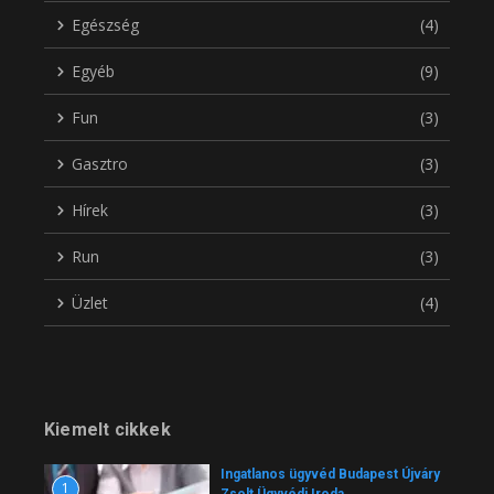
Egészség
(4)
Egyéb
(9)
Fun
(3)
Gasztro
(3)
Hírek
(3)
Run
(3)
Üzlet
(4)
Kiemelt cikkek
Ingatlanos ügyvéd Budapest Újváry
1