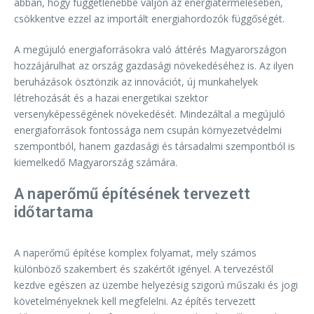
abban, hogy függetlenebbé váljon az energiatermelésében,
csökkentve ezzel az importált energiahordozók függőségét.
A megújuló energiaforrásokra való áttérés Magyarországon
hozzájárulhat az ország gazdasági növekedéséhez is. Az ilyen
beruházások ösztönzik az innovációt, új munkahelyek
létrehozását és a hazai energetikai szektor
versenyképességének növekedését. Mindezáltal a megújuló
energiaforrások fontossága nem csupán környezetvédelmi
szempontból, hanem gazdasági és társadalmi szempontból is
kiemelkedő Magyarország számára.
A naperőmű építésének tervezett
időtartama
A naperőmű építése komplex folyamat, mely számos
különböző szakembert és szakértőt igényel. A tervezéstől
kezdve egészen az üzembe helyezésig szigorú műszaki és jogi
követelményeknek kell megfelelni. Az építés tervezett