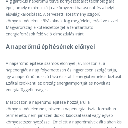
A gigantikus naperőmű terve környezetbarát technológiára
épül, amely minimalizálja a környezeti hatásokat és a helyi
élővilág károsítását. A tervezett létesítmény szigorú
környezetvédelmi előírásoknak fog megfelelni, erősítve ezzel
Magyarország elkötelezettségét a fenntartható
energiaforrások felé való elmozdulás iránt.
A naperőmű építésének előnyei
A naperőmű építése számos előnnyel jár. Először is, a
napenergiát a nap folyamatosan és ingyenesen szolgáltatja,
így a naperőmű hosszú távú és stabil energiatermelést biztosít.
Ezáltal csökkenti az ország energiaimportját és növeli az
energiafüggetlenséget.
Másodszor, a naperőmű építése hozzájárul a
környezetvédelemhez, hiszen a napenergia tiszta formában
termelhető, nem jár szén-dioxid-kibocsátással vagy egyéb
környezetszennyezéssel. Emellett a naperőművek általában kis