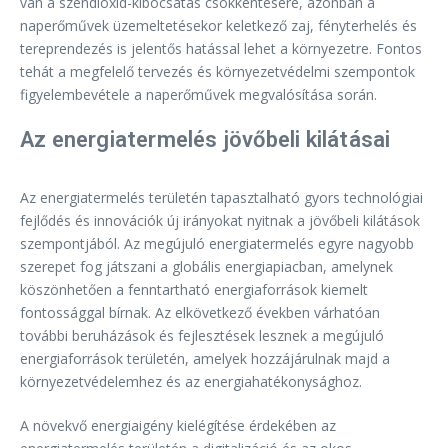
van a széndioxid-kibocsátás csökkentésére, azonban a
naperőművek üzemeltetésekor keletkező zaj, fényterhelés és
tereprendezés is jelentős hatással lehet a környezetre. Fontos
tehát a megfelelő tervezés és környezetvédelmi szempontok
figyelembevétele a naperőművek megvalósítása során.
Az energiatermelés jövőbeli kilátásai
Az energiatermelés területén tapasztalható gyors technológiai
fejlődés és innovációk új irányokat nyitnak a jövőbeli kilátások
szempontjából. Az megújuló energiatermelés egyre nagyobb
szerepet fog játszani a globális energiapiacban, amelynek
köszönhetően a fenntartható energiaforrások kiemelt
fontossággal bírnak. Az elkövetkező években várhatóan
további beruházások és fejlesztések lesznek a megújuló
energiaforrások területén, amelyek hozzájárulnak majd a
környezetvédelemhez és az energiahatékonysághoz.
A növekvő energiaigény kielégítése érdekében az