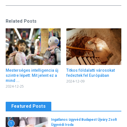
Related Posts
Mesterséges intelligencia új
Titkos földalatti városokat
szintre lépett: Mit jelent ez a
fedeztek fel Európában
mind ...
2024-12-09
2024-12-25
Featured Posts
Ingatlanos ügyvéd Budapest Újváry Zsolt
1
Ügyvédi Iroda