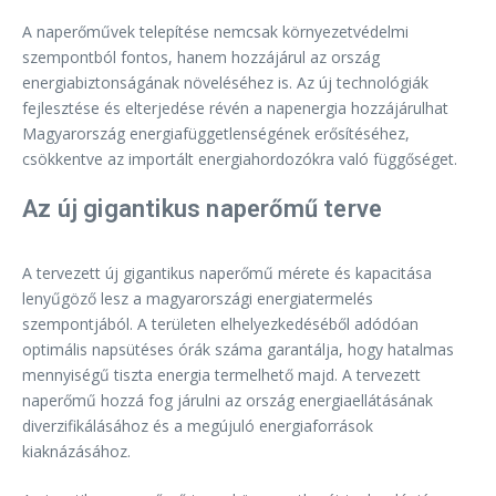
A naperőművek telepítése nemcsak környezetvédelmi
szempontból fontos, hanem hozzájárul az ország
energiabiztonságának növeléséhez is. Az új technológiák
fejlesztése és elterjedése révén a napenergia hozzájárulhat
Magyarország energiafüggetlenségének erősítéséhez,
csökkentve az importált energiahordozókra való függőséget.
Az új gigantikus naperőmű terve
A tervezett új gigantikus naperőmű mérete és kapacitása
lenyűgöző lesz a magyarországi energiatermelés
szempontjából. A területen elhelyezkedéséből adódóan
optimális napsütéses órák száma garantálja, hogy hatalmas
mennyiségű tiszta energia termelhető majd. A tervezett
naperőmű hozzá fog járulni az ország energiaellátásának
diverzifikálásához és a megújuló energiaforrások
kiaknázásához.