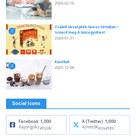
2026-02-16
Családi társasjáték táncos témában –
2
Ismerd meg A táncegyüttest
2026-01-31
Kávébab
3
2025-12-06
Social Icons
Facebook
1,000
X (Twitter)
1,000
Rajongók
Követők
Tetszik
Követés