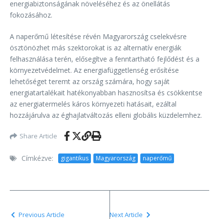
energiabiztonságának növeléséhez és az önellátás
fokozásához.
A naperőmű létesítése révén Magyarország cselekvésre
ösztönözhet más szektorokat is az alternatív energiák
felhasználása terén, elősegítve a fenntartható fejlődést és a
környezetvédelmet. Az energiafüggetlenség erősítése
lehetőséget teremt az ország számára, hogy saját
energiatartalékait hatékonyabban hasznosítsa és csökkentse
az energiatermelés káros környezeti hatásait, ezáltal
hozzájárulva az éghajlatváltozás elleni globális küzdelemhez.
Share Article
Címkézve:
gigantikus
Magyarország
naperőmű
Previous Article
Next Article