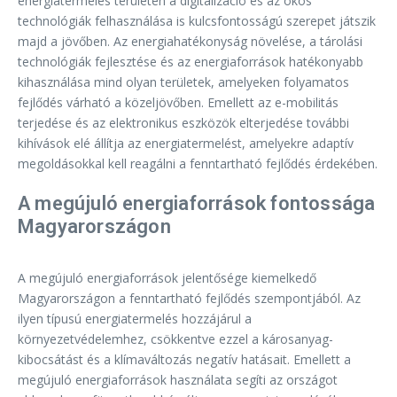
energiatermelés területén a digitalizáció és az okos
technológiák felhasználása is kulcsfontosságú szerepet játszik
majd a jövőben. Az energiahatékonyság növelése, a tárolási
technológiák fejlesztése és az energiaforrások hatékonyabb
kihasználása mind olyan területek, amelyeken folyamatos
fejlődés várható a közeljövőben. Emellett az e-mobilitás
terjedése és az elektronikus eszközök elterjedése további
kihívások elé állítja az energiatermelést, amelyekre adaptív
megoldásokkal kell reagálni a fenntartható fejlődés érdekében.
A megújuló energiaforrások fontossága
Magyarországon
A megújuló energiaforrások jelentősége kiemelkedő
Magyarországon a fenntartható fejlődés szempontjából. Az
ilyen típusú energiatermelés hozzájárul a
környezetvédelemhez, csökkentve ezzel a károsanyag-
kibocsátást és a klímaváltozás negatív hatásait. Emellett a
megújuló energiaforrások használata segíti az országot