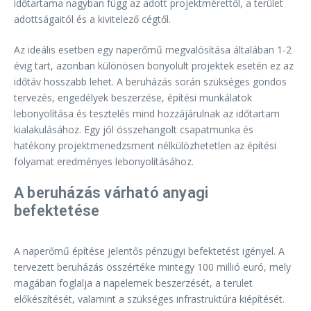
időtartama nagyban függ az adott projektmérettől, a terület
adottságaitól és a kivitelező cégtől.
Az ideális esetben egy naperőmű megvalósítása általában 1-2
évig tart, azonban különösen bonyolult projektek esetén ez az
időtáv hosszabb lehet. A beruházás során szükséges gondos
tervezés, engedélyek beszerzése, építési munkálatok
lebonyolítása és tesztelés mind hozzájárulnak az időtartam
kialakulásához. Egy jól összehangolt csapatmunka és
hatékony projektmenedzsment nélkülözhetetlen az építési
folyamat eredményes lebonyolításához.
A beruházás várható anyagi
befektetése
A naperőmű építése jelentős pénzügyi befektetést igényel. A
tervezett beruházás összértéke mintegy 100 millió euró, mely
magában foglalja a napelemek beszerzését, a terület
előkészítését, valamint a szükséges infrastruktúra kiépítését.