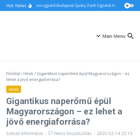
Ugrás a tartalomhoz
Hot News
Ingatlanos ügyvéd Budapest Újváry Zsolt Ügyvédi Iroda
Családi
Main Menu
Főoldal
/
Hírek
/
Gigantikus naperőmű épül Magyarországon – ez
lehet a jövő energiaforrása?
Hírek
Gigantikus naperőmű épül
Magyarországon – ez lehet a
jövő energiaforrása?
Szerző
Információ
Nincs hozzászólás
2025-02-14
22:13