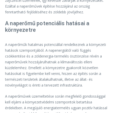
zajszinttel üzemelnek, így kevésbé zavarják a környezetüket.
Ezáltal a naperőművek építése hozzájárul az ország
fenntartható fejlődéséhez és zöldebb jövőjéhez.
A naperőmű potenciális hatásai a
környezetre
A naperőműk hatalmas potenciállal rendelkeznek a környezeti
hatások szempontjából. A napenergiától való függés
csökkentése és a zöldenergia-termelés ösztönzése révén a
naperőművek hozzájárulhatnak a klímaváltozás elleni
küzdelemhez. Emellett a környezetre gyakorolt közvetlen
hatásokat is figyelembe kell venni, hiszen az építés során a
természeti területek átalakulhatnak, illetve az állat- és
növényvilágot is érinti a tervezett infrastruktúra.
A naperőművek üzemeltetése során megfelelő gondossággal
kell eljárni a környezetvédelmi szempontok betartása
érdekében. A megújuló energiatermelés ugyan pozitív hatással