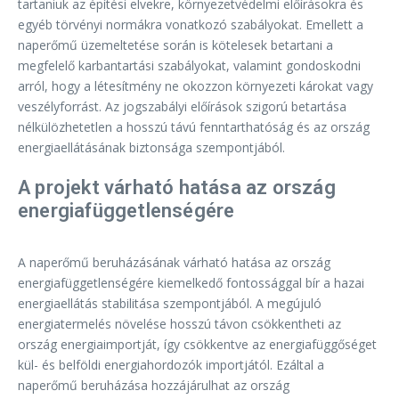
tartaniuk az építési elvekre, környezetvédelmi előírásokra és
egyéb törvényi normákra vonatkozó szabályokat. Emellett a
naperőmű üzemeltetése során is kötelesek betartani a
megfelelő karbantartási szabályokat, valamint gondoskodni
arról, hogy a létesítmény ne okozzon környezeti károkat vagy
veszélyforrást. Az jogszabályi előírások szigorú betartása
nélkülözhetetlen a hosszú távú fenntarthatóság és az ország
energiaellátásának biztonsága szempontjából.
A projekt várható hatása az ország
energiafüggetlenségére
A naperőmű beruházásának várható hatása az ország
energiafüggetlenségére kiemelkedő fontossággal bír a hazai
energiaellátás stabilitása szempontjából. A megújuló
energiatermelés növelése hosszú távon csökkentheti az
ország energiaimportját, így csökkentve az energiafüggőséget
kül- és belföldi energiahordozók importjától. Ezáltal a
naperőmű beruházása hozzájárulhat az ország