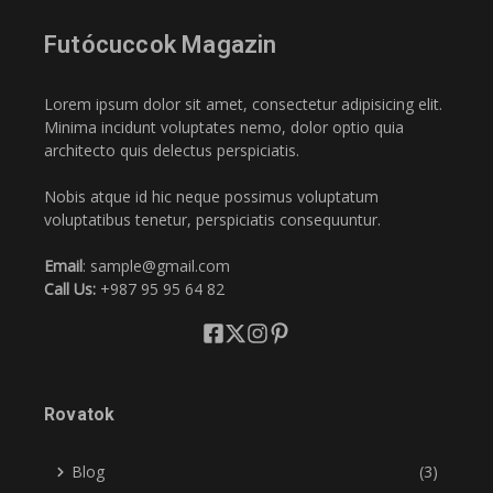
Futócuccok Magazin
Lorem ipsum dolor sit amet, consectetur adipisicing elit.
Minima incidunt voluptates nemo, dolor optio quia
architecto quis delectus perspiciatis.
Nobis atque id hic neque possimus voluptatum
voluptatibus tenetur, perspiciatis consequuntur.
Email
: sample@gmail.com
Call Us:
+987 95 95 64 82
Rovatok
Blog
(3)