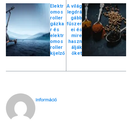
Elektr
A világ
omos
legdrá
roller
gább
gázka
fűszer
r és
ei és
elektr
mire
omos
haszn
roller
álják
kijelző
őket
Információ