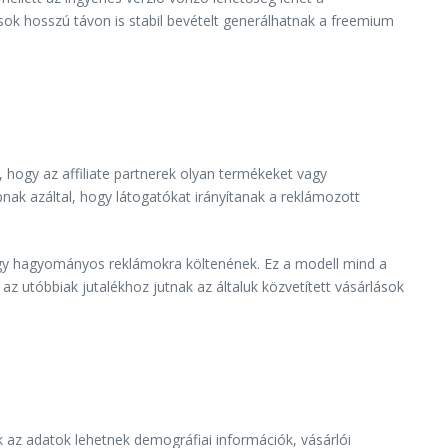
ások hosszú távon is stabil bevételt generálhatnak a freemium
, hogy az affiliate partnerek olyan termékeket vagy
apnak azáltal, hogy látogatókat irányítanak a reklámozott
 hogy hagyományos reklámokra költenének. Ez a modell mind a
 az utóbbiak jutalékhoz jutnak az általuk közvetített vásárlások
k az adatok lehetnek demográfiai információk, vásárlói