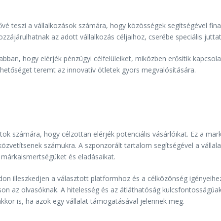
tővé teszi a vállalkozások számára, hogy közösségek segítségével fin
járulhatnak az adott vállalkozás céljaihoz, cserébe speciális jutta
bban, hogy elérjék pénzügyi célfelüleiket, miközben erősítik kapcsolat
ehetőséget teremt az innovatív ötletek gyors megvalósítására.
ok számára, hogy célzottan elérjék potenciális vásárlóikat. Ez a mark
t közvetítsenek számukra. A szponzorált tartalom segítségével a váll
 márkaismertségüket és eladásaikat.
n illeszkedjen a választott platformhoz és a célközönség igényeihez
tson az olvasóknak. A hitelesség és az átláthatóság kulcsfontosságúa
akkor is, ha azok egy vállalat támogatásával jelennek meg.