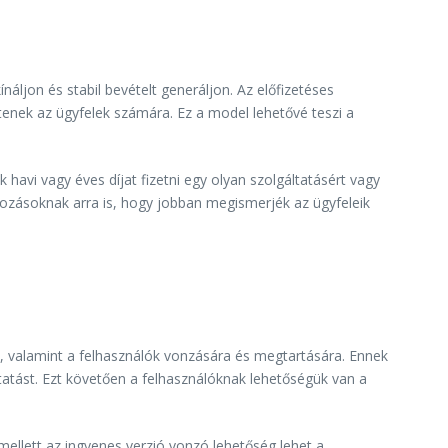
náljon és stabil bevételt generáljon. Az előfizetéses
tenek az ügyfelek számára. Ez a model lehetővé teszi a
 havi vagy éves díjat fizetni egy olyan szolgáltatásért vagy
kozásoknak arra is, hogy jobban megismerjék az ügyfeleik
, valamint a felhasználók vonzására és megtartására. Ennek
tatást. Ezt követően a felhasználóknak lehetőségük van a
mellett az ingyenes verzió vonzó lehetőség lehet a