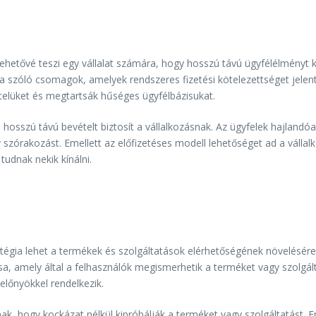
ehetővé teszi egy vállalat számára, hogy hosszú távú ügyfélélményt kí
ra szóló csomagok, amelyek rendszeres fizetési kötelezettséget jelen
telüket és megtartsák hűséges ügyfélbázisukat.
hosszú távú bevételt biztosít a vállalkozásnak. Az ügyfelek hajlandóak
szórakozást. Emellett az előfizetéses modell lehetőséget ad a vállal
tudnak nekik kínálni.
égia lehet a termékek és szolgáltatások elérhetőségének növelésére
sa, amely által a felhasználók megismerhetik a terméket vagy szolgál
előnyökkel rendelkezik.
k, hogy kockázat nélkül kipróbálják a terméket vagy szolgáltatást. E