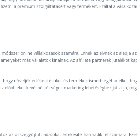
fizetni a prémium szolgáltatásért vagy termékért. Ezáltal a vállalkoz
si módszer online vállalkozások számára. Ennek az elvnek az alapja az
 amelyeket más vállalatok kínálnak. Az affiliate partnerek jutalékot k
rra, hogy növeljék értékesítésüket és termékük ismertségét anélkül,
l az előbbieket kevésbé költséges marketing lehetőséghez juttatja, míg
latok az összegyűjtött adatokat értékesítik harmadik fél számára. Eze