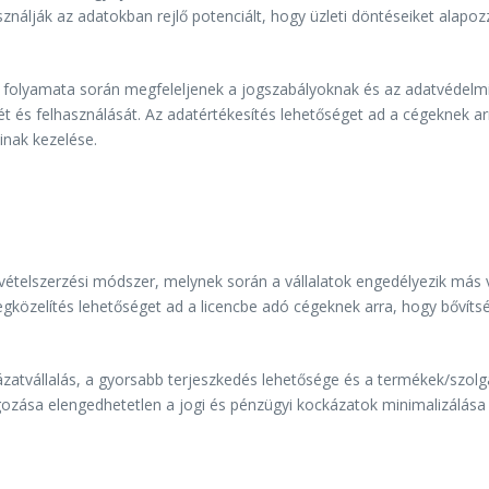
ználják az adatokban rejlő potenciált, hogy üzleti döntéseiket alapo
ítés folyamata során megfeleljenek a jogszabályoknak és az adatvédelm
ét és felhasználását. Az adatértékesítés lehetőséget ad a cégeknek arr
inak kezelése.
bevételszerzési módszer, melynek során a vállalatok engedélyezik má
egközelítés lehetőséget ad a licencbe adó cégeknek arra, hogy bővítsék 
kázatvállalás, a gyorsabb terjeszkedés lehetősége és a termékek/szol
gozása elengedhetetlen a jogi és pénzügyi kockázatok minimalizálása é