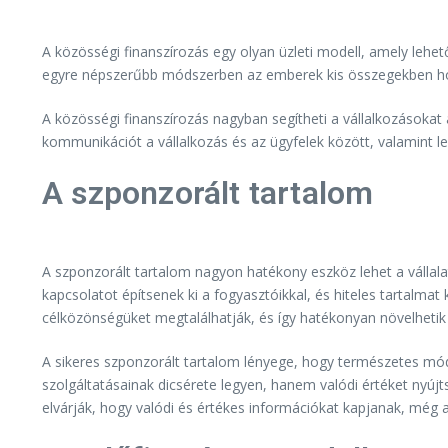
A közösségi finanszírozás egy olyan üzleti modell, amely lehe
egyre népszerűbb módszerben az emberek kis összegekben hozzá
A közösségi finanszírozás nagyban segítheti a vállalkozásokat a
kommunikációt a vállalkozás és az ügyfelek között, valamint l
A szponzorált tartalom
A szponzorált tartalom nagyon hatékony eszköz lehet a vállalat
kapcsolatot építsenek ki a fogyasztóikkal, és hiteles tartalma
célközönségüket megtalálhatják, és így hatékonyan növelhetik
A sikeres szponzorált tartalom lényege, hogy természetes módo
szolgáltatásainak dicsérete legyen, hanem valódi értéket nyúj
elvárják, hogy valódi és értékes információkat kapjanak, még 