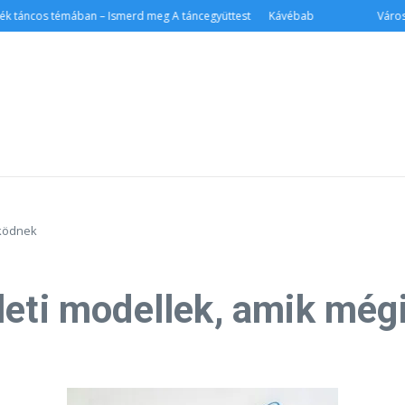
 táncos témában – Ismerd meg A táncegyüttest
Kávébab
Városlát
űködnek
leti modellek, amik mé