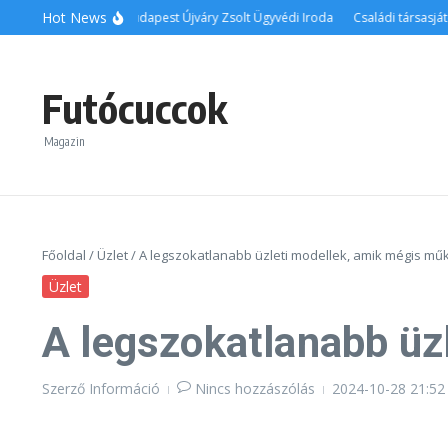
Ugrás a tartalomhoz
Hot News
Ingatlanos ügyvéd Budapest Újváry Zsolt Ügyvédi Iroda
Családi társasjáték
Futócuccok
Magazin
Főoldal
/
Üzlet
/
A legszokatlanabb üzleti modellek, amik mégis m
Üzlet
A legszokatlanabb üz
Szerző
Információ
Nincs hozzászólás
2024-10-28
21:52