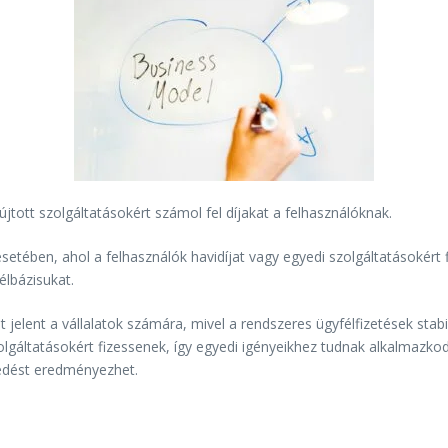
újtott szolgáltatásokért számol fel díjakat a felhasználóknak.
esetében, ahol a felhasználók havidíjat vagy egyedi szolgáltatásokért 
élbázisukat.
t jelent a vállalatok számára, mivel a rendszeres ügyfélfizetések stab
olgáltatásokért fizessenek, így egyedi igényeikhez tudnak alkalmazkod
kedést eredményezhet.