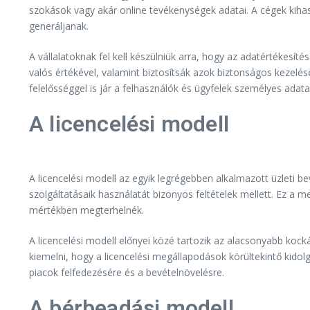
szokások vagy akár online tevékenységek adatai. A cégek kihas
generáljanak.
A vállalatoknak fel kell készülniük arra, hogy az adatértékes
valós értékével, valamint biztosítsák azok biztonságos kezelés
felelősséggel is jár a felhasználók és ügyfelek személyes adata
A licencelési modell
A licencelési modell az egyik legrégebben alkalmazott üzleti 
szolgáltatásaik használatát bizonyos feltételek mellett. Ez a m
mértékben megterhelnék.
A licencelési modell előnyei közé tartozik az alacsonyabb koc
kiemelni, hogy a licencelési megállapodások körültekintő kidol
piacok felfedezésére és a bevételnövelésre.
A bérbeadási modell