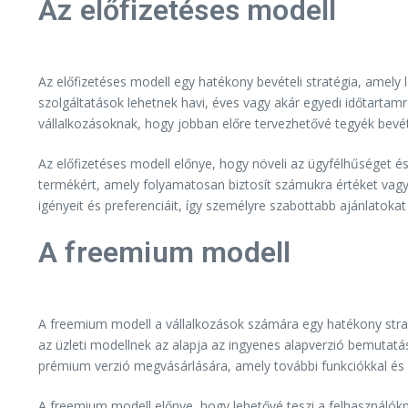
Az előfizetéses modell
Az előfizetéses modell egy hatékony bevételi stratégia, amely l
szolgáltatások lehetnek havi, éves vagy akár egyedi időtartam
vállalkozásoknak, hogy jobban előre tervezhetővé tegyék bevé
Az előfizetéses modell előnye, hogy növeli az ügyfélhűséget és 
termékért, amely folyamatosan biztosít számukra értéket vagy 
igényeit és preferenciáit, így személyre szabottabb ajánlatokat 
A freemium modell
A freemium modell a vállalkozások számára egy hatékony strat
az üzleti modellnek az alapja az ingyenes alapverzió bemutatá
prémium verzió megvásárlására, amely további funkciókkal és 
A freemium modell előnye, hogy lehetővé teszi a felhasználókna