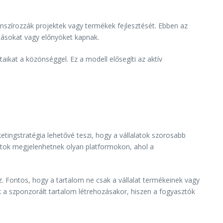
anszírozzák projektek vagy termékek fejlesztését. Ebben az
tásokat vagy előnyöket kapnak.
aikat a közönséggel. Ez a modell elősegíti az aktív
etingstratégia lehetővé teszi, hogy a vállalatok szorosabb
alatok megjelenhetnek olyan platformokon, ahol a
. Fontos, hogy a tartalom ne csak a vállalat termékeinek vagy
k a szponzorált tartalom létrehozásakor, hiszen a fogyasztók