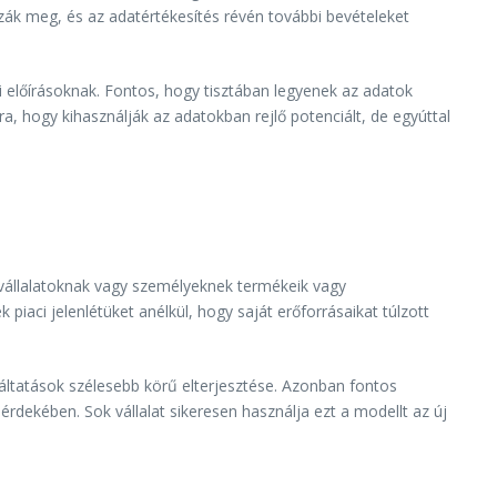
zzák meg, és az adatértékesítés révén további bevételeket
i előírásoknak. Fontos, hogy tisztában legyenek az adatok
a, hogy kihasználják az adatokban rejlő potenciált, de egyúttal
s vállalatoknak vagy személyeknek termékeik vagy
piaci jelenlétüket anélkül, hogy saját erőforrásaikat túlzott
gáltatások szélesebb körű elterjesztése. Azonban fontos
rdekében. Sok vállalat sikeresen használja ezt a modellt az új