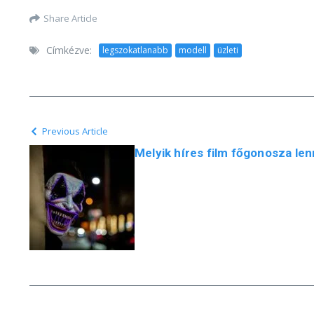
Share Article
Címkézve:
legszokatlanabb
modell
üzleti
Previous Article
Melyik híres film főgonosza len