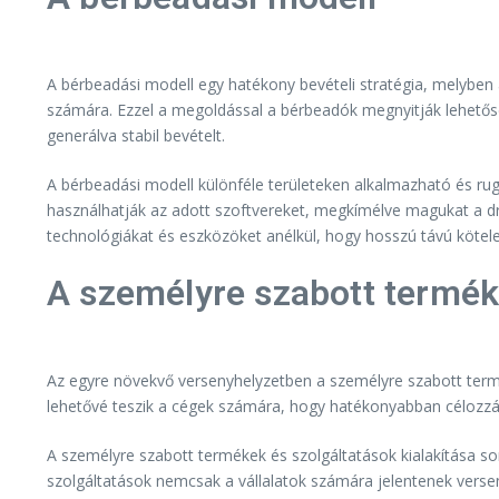
A bérbeadási modell egy hatékony bevételi stratégia, melyben 
számára. Ezzel a megoldással a bérbeadók megnyitják lehetősége
generálva stabil bevételt.
A bérbeadási modell különféle területeken alkalmazható és ruga
használhatják az adott szoftvereket, megkímélve magukat a drág
technológiákat és eszközöket anélkül, hogy hosszú távú kötele
A személyre szabott termék
Az egyre növekvő versenyhelyzetben a személyre szabott term
lehetővé teszik a cégek számára, hogy hatékonyabban célozzák
A személyre szabott termékek és szolgáltatások kialakítása so
szolgáltatások nemcsak a vállalatok számára jelentenek verse