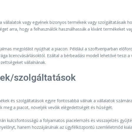
a vállalatok vagy egyének bizonyos termékeik vagy szolgáltatásaik ho
t arra, hogy a felhasználók használhassák a kívánt termékeket vagy sz
lmas megoldást nyújthat a piacon. Például a szoftveriparban előfordul
a licencvásárlásoktól. Ezáltal a bérbeadási modell lehetővé teszi a 
zettségeket vállalnának.
ek/szolgáltatások
ékek és szolgáltatások egyre fontosabbá válnak a vállalatok számára
 meg a piacot, növeljék vevőik elégedettségét és hűségét.
rán kulcsfontosságú a folyamatos piacelemzés és visszajelzés gyűjtés
nyelőnyt, hanem hozzájárulnak az ügyfélközpontú szemléletmód kiala