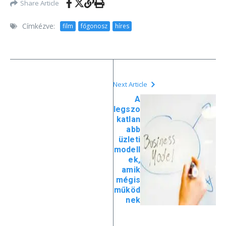
Share Article
Címkézve:
film
főgonosz
híres
Next Article
A
legszo
katlan
abb
üzleti
modell
ek,
amik
mégis
működ
nek