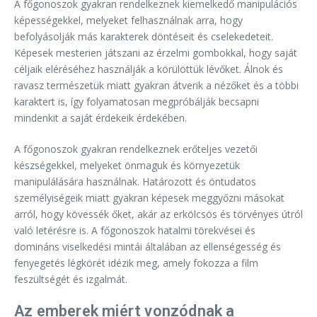
A főgonoszok gyakran rendelkeznek kiemelkedő manipulációs
képességekkel, melyeket felhasználnak arra, hogy
befolyásolják más karakterek döntéseit és cselekedeteit.
Képesek mesterien játszani az érzelmi gombokkal, hogy saját
céljaik eléréséhez használják a körülöttük lévőket. Álnok és
ravasz természetük miatt gyakran átverik a nézőket és a többi
karaktert is, így folyamatosan megpróbálják becsapni
mindenkit a saját érdekeik érdekében.
A főgonoszok gyakran rendelkeznek erőteljes vezetői
készségekkel, melyeket önmaguk és környezetük
manipulálására használnak. Határozott és öntudatos
személyiségeik miatt gyakran képesek meggyőzni másokat
arról, hogy kövessék őket, akár az erkölcsös és törvényes útról
való letérésre is. A főgonoszok hatalmi törekvései és
domináns viselkedési mintái általában az ellenségesség és
fenyegetés légkörét idézik meg, amely fokozza a film
feszültségét és izgalmát.
Az emberek miért vonzódnak a