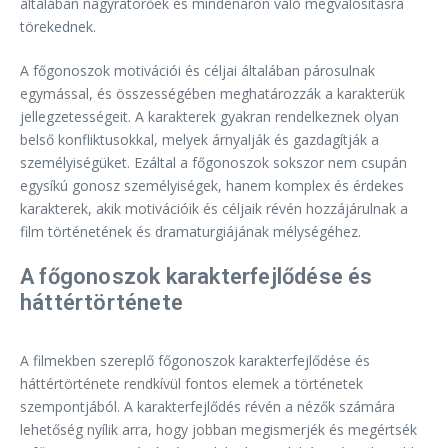
általában nagyratörőek és mindenáron való megvalósításra
törekednek.
A főgonoszok motivációi és céljai általában párosulnak
egymással, és összességében meghatározzák a karakterük
jellegzetességeit. A karakterek gyakran rendelkeznek olyan
belső konfliktusokkal, melyek árnyalják és gazdagítják a
személyiségüket. Ezáltal a főgonoszok sokszor nem csupán
egysíkú gonosz személyiségek, hanem komplex és érdekes
karakterek, akik motivációik és céljaik révén hozzájárulnak a
film történetének és dramaturgiájának mélységéhez.
A főgonoszok karakterfejlődése és
háttértörténete
A filmekben szereplő főgonoszok karakterfejlődése és
háttértörténete rendkívül fontos elemek a történetek
szempontjából. A karakterfejlődés révén a nézők számára
lehetőség nyílik arra, hogy jobban megismerjék és megértsék