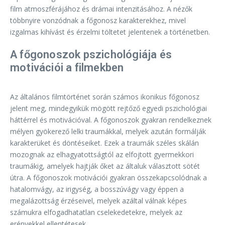
film atmoszférájához és drámai intenzitásához. A nézők
többnyire vonzódnak a főgonosz karakterekhez, mivel
izgalmas kihívást és érzelmi töltetet jelentenek a történetben.
A főgonoszok pszichológiája és
motivációi a filmekben
Az általános filmtörténet során számos ikonikus főgonosz
jelent meg, mindegyikük mögött rejtőző egyedi pszichológiai
háttérrel és motivációval. A főgonoszok gyakran rendelkeznek
mélyen gyökerező lelki traumákkal, melyek azután formálják
karakterüket és döntéseiket. Ezek a traumák széles skálán
mozognak az elhagyatottságtól az elfojtott gyermekkori
traumákig, amelyek hajtják őket az általuk választott sötét
útra. A főgonoszok motivációi gyakran összekapcsolódnak a
hatalomvágy, az irigység, a bosszúvágy vagy éppen a
megalázottság érzéseivel, melyek azáltal válnak képes
számukra elfogadhatatlan cselekedetekre, melyek az
erényekkel ellentétesek.