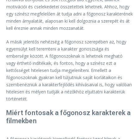
motivációi és cselekedetei összetettek lehetnek. Ahhoz, hogy
egy színész megfelelően át tudja adni a főgonosz karakterének
minden árnyalatát, alaposan ki kell dolgoznia a szerepét és át
kell éreznie annak minden mozzanatát.
A másik jelentős nehézség a főgonosz szerepében az, hogy
egyensúlyt kell teremteni a karakter gonoszsága és
embersége között. A főgonoszoknak is lehetnek megható
vagy érthető indítékaik, és fontos, hogy a színész ezt a
kettősséget hitelesen tudja megjeleníteni. Emellett a
főgonoszoknak gyakran kell túljutniuk saját korlátaikon és
szembenézniük a karakterfejlődés kihívásaival is, hogy valóban
hitelesen és mélyen tudják a nézőkhöz eljuttatni karakterük
történetét.
Miért fontosak a főgonosz karakterek a
filmekben
A főgonosz karakterek kiemelkedő fontossággal bírnak a