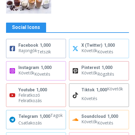
Social Icons
Facebook
1,000
X (Twitter)
1,000
Rajongók
Követők
Tetszik
Követés
Instagram
1,000
Pinterest
1,000
Követők
Követők
Követés
Rögzítés
Követők
Youtube
1,000
Tiktok
1,000
Feliratkozó
Követés
Feliratkozás
Tagok
Telegram
1,000
Soundcloud
1,000
Követők
Csatlakozás
Követés