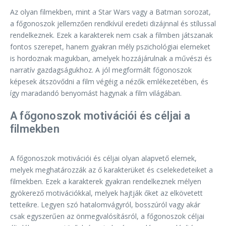
Az olyan filmekben, mint a Star Wars vagy a Batman sorozat,
a főgonoszok jellemzően rendkívül eredeti dizájnnal és stílussal
rendelkeznek. Ezek a karakterek nem csak a filmben játszanak
fontos szerepet, hanem gyakran mély pszichológiai elemeket
is hordoznak magukban, amelyek hozzájárulnak a művészi és
narratív gazdagságukhoz. A jól megformált főgonoszok
képesek átszövődni a film végéig a nézők emlékezetében, és
így maradandó benyomást hagynak a film világában.
A főgonoszok motivációi és céljai a
filmekben
A főgonoszok motivációi és céljai olyan alapvető elemek,
melyek meghatározzák az ő karakterüket és cselekedeteiket a
filmekben. Ezek a karakterek gyakran rendelkeznek mélyen
gyökerező motivációkkal, melyek hajtják őket az elkövetett
tetteikre. Legyen szó hatalomvágyról, bosszúról vagy akár
csak egyszerűen az önmegvalósításról, a főgonoszok céljai