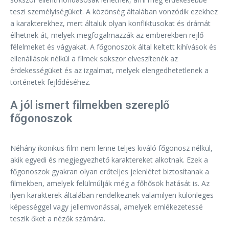
teszi személyiségüket. A közönség általában vonzódik ezekhez
a karakterekhez, mert általuk olyan konfliktusokat és drámát
élhetnek át, melyek megfogalmazzák az emberekben rejlő
félelmeket és vágyakat. A főgonoszok által keltett kihívások és
ellenállások nélkül a filmek sokszor elveszítenék az
érdekességüket és az izgalmat, melyek elengedhetetlenek a
történetek fejlődéséhez.
A jól ismert filmekben szereplő
főgonoszok
Néhány ikonikus film nem lenne teljes kiváló főgonosz nélkül,
akik egyedi és megjegyezhető karaktereket alkotnak. Ezek a
főgonoszok gyakran olyan erőteljes jelenlétet biztosítanak a
filmekben, amelyek felülmúlják még a főhősök hatását is. Az
ilyen karakterek általában rendelkeznek valamilyen különleges
képességgel vagy jellemvonással, amelyek emlékezetessé
teszik őket a nézők számára.