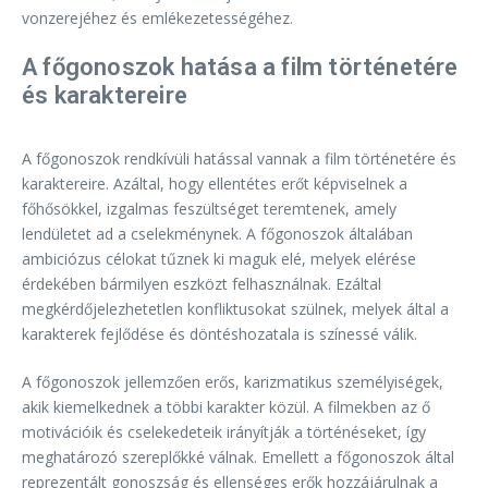
vonzerejéhez és emlékezetességéhez.
A főgonoszok hatása a film történetére
és karaktereire
A főgonoszok rendkívüli hatással vannak a film történetére és
karaktereire. Azáltal, hogy ellentétes erőt képviselnek a
főhősökkel, izgalmas feszültséget teremtenek, amely
lendületet ad a cselekménynek. A főgonoszok általában
ambiciózus célokat tűznek ki maguk elé, melyek elérése
érdekében bármilyen eszközt felhasználnak. Ezáltal
megkérdőjelezhetetlen konfliktusokat szülnek, melyek által a
karakterek fejlődése és döntéshozatala is színessé válik.
A főgonoszok jellemzően erős, karizmatikus személyiségek,
akik kiemelkednek a többi karakter közül. A filmekben az ő
motivációik és cselekedeteik irányítják a történéseket, így
meghatározó szereplőkké válnak. Emellett a főgonoszok által
reprezentált gonoszság és ellenséges erők hozzájárulnak a