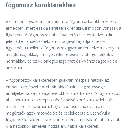
főgonosz karakterekhez
Az emberek gyakran vonzódnak a főgonosz karakterekhez a
filmekben, mert ezek a karakterek rendkívüli módon vonzzák a
figyelmet. A főgonoszok általában erőteljes és karizmatikus
jelenléttel rendelkeznek, ami magával ragadja a nézők
figyelmét. Emellett a főgonoszok gyakran rendelkeznek olyan
tulajdonságokkal, amelyek ellentétesek az átlagos erkölcsi
normákkal, és ez különleges izgalmat és kíváncsiságot kelt a
nézőkben.
A főgonoszok karaktereiben gyakran megtalálhatóak az
emberi természet sötétebb oldalának jellegzetességei,
amelyeket sokan a saját életükből ismerhetnek. A főgonoszok
által bemutatott komplexitás és belső konfliktusok lehetővé
teszik a nézők számára, hogy azonosuljanak velük, és
megértsék azok motivációit és cselekedeteit. Ezenkívül a
főgonosz karakterek sokszor erős érzelmi reakciókat váltanak
ki a nézőkből, amelyek hozzájárulnak a karakterek