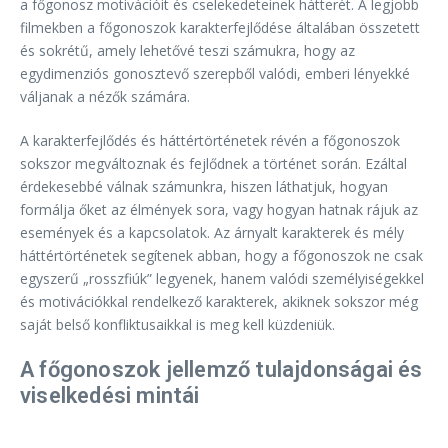
a főgonosz motivációit és cselekedeteinek hátterét. A legjobb
filmekben a főgonoszok karakterfejlődése általában összetett
és sokrétű, amely lehetővé teszi számukra, hogy az
egydimenziós gonosztevő szerepből valódi, emberi lényekké
váljanak a nézők számára.
A karakterfejlődés és háttértörténetek révén a főgonoszok
sokszor megváltoznak és fejlődnek a történet során. Ezáltal
érdekesebbé válnak számunkra, hiszen láthatjuk, hogyan
formálja őket az élmények sora, vagy hogyan hatnak rájuk az
események és a kapcsolatok. Az árnyalt karakterek és mély
háttértörténetek segítenek abban, hogy a főgonoszok ne csak
egyszerű „rosszfiúk” legyenek, hanem valódi személyiségekkel
és motivációkkal rendelkező karakterek, akiknek sokszor még
saját belső konfliktusaikkal is meg kell küzdeniük.
A főgonoszok jellemző tulajdonságai és
viselkedési mintái