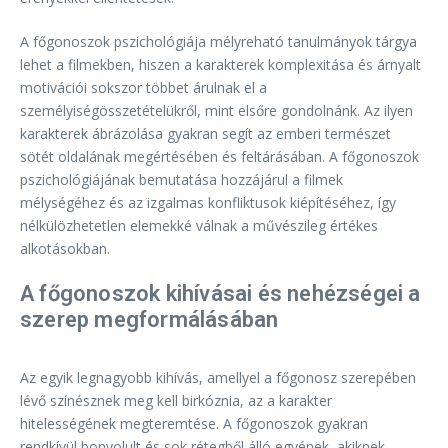
A főgonoszok pszichológiája mélyreható tanulmányok tárgya
lehet a filmekben, hiszen a karakterek komplexitása és árnyalt
motivációi sokszor többet árulnak el a
személyiségösszetételükről, mint elsőre gondolnánk. Az ilyen
karakterek ábrázolása gyakran segít az emberi természet
sötét oldalának megértésében és feltárásában. A főgonoszok
pszichológiájának bemutatása hozzájárul a filmek
mélységéhez és az izgalmas konfliktusok kiépítéséhez, így
nélkülözhetetlen elemekké válnak a művészileg értékes
alkotásokban.
A főgonoszok kihívásai és nehézségei a
szerep megformálásában
Az egyik legnagyobb kihívás, amellyel a főgonosz szerepében
lévő színésznek meg kell birkóznia, az a karakter
hitelességének megteremtése. A főgonoszok gyakran
rendkívül bonyolult és sok rétegből álló egyének, akiknek