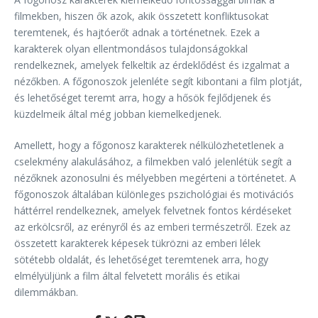
filmekben, hiszen ők azok, akik összetett konfliktusokat
teremtenek, és hajtóerőt adnak a történetnek. Ezek a
karakterek olyan ellentmondásos tulajdonságokkal
rendelkeznek, amelyek felkeltik az érdeklődést és izgalmat a
nézőkben. A főgonoszok jelenléte segít kibontani a film plotját,
és lehetőséget teremt arra, hogy a hősök fejlődjenek és
küzdelmeik által még jobban kiemelkedjenek.
Amellett, hogy a főgonosz karakterek nélkülözhetetlenek a
cselekmény alakulásához, a filmekben való jelenlétük segít a
nézőknek azonosulni és mélyebben megérteni a történetet. A
főgonoszok általában különleges pszichológiai és motivációs
háttérrel rendelkeznek, amelyek felvetnek fontos kérdéseket
az erkölcsről, az erényről és az emberi természetről. Ezek az
összetett karakterek képesek tükrözni az emberi lélek
sötétebb oldalát, és lehetőséget teremtenek arra, hogy
elmélyüljünk a film által felvetett morális és etikai
dilemmákban.