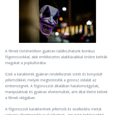
A filmek történetében gyakran találkozhatunk ikonikus
főgonoszokkal, akik emlékezetes alakításaikkal örökre beírták
magukat a popkultúrába.
Ezek a karakterek gyakran rendelkeznek sötét és bonyolult
jellemzőkkel, melyek megtestesítik a gonosz oldalát az
emberiségnek. A főgonoszok általában hatalomvágyóak,
manipulatívak és gyakran elvetemültek, ami által életre kelnek
a filmek világában.
A főgonoszok karakterének jellemzői és viselkedési mintái
sokszor ellentmondásosak lehetnek, ami még érdekesebbé