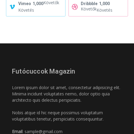
Követők
Vimeo
1,000
Dribbble
1,000
Követők
Követés
Követés
Futócuccok Magazin
Lorem ipsum dolor sit amet, consectetur adipisicing elit.
Minima incidunt voluptates nemo, dolor optio quia
architecto quis delectus perspiciatis.
Nobis atque id hic neque possimus voluptatum
voluptatibus tenetur, perspiciatis consequuntur.
Email
: sample@gmail.com