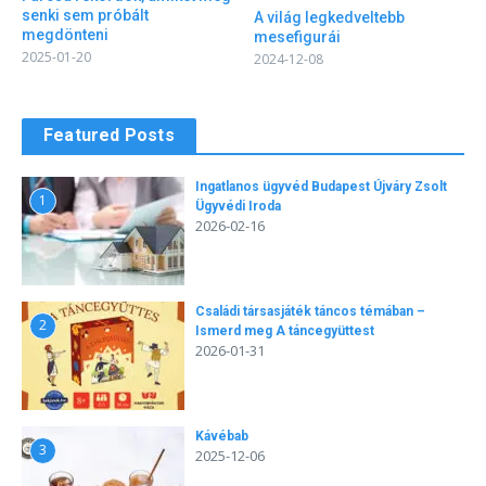
senki sem próbált
A világ legkedveltebb
megdönteni
mesefigurái
2025-01-20
2024-12-08
Featured Posts
Ingatlanos ügyvéd Budapest Újváry Zsolt
1
Ügyvédi Iroda
2026-02-16
Családi társasjáték táncos témában –
2
Ismerd meg A táncegyüttest
2026-01-31
Kávébab
3
2025-12-06