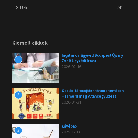
Üzlet
(4)
Kiemelt cikkek
Ingatlanos ügyvéd Budapest Újváry
1
Zsolt Ügyvédi Iroda
2026-02-16
Családi társasjáték táncos témában
2
– Ismerd meg A táncegyüttest
2026-01-31
Kávébab
3
2025-12-06