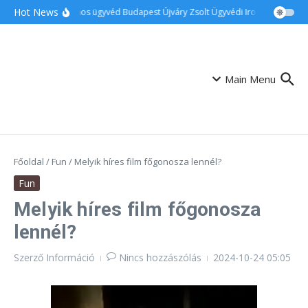
Ugrás a tartalomhoz
Hot News
Ingatlanos ügyvéd Budapest Újváry Zsolt Ügyvédi Iroda
Családi
Main Menu
Főoldal
/
Fun
/
Melyik híres film főgonosza lennél?
Fun
Melyik híres film főgonosza
lennél?
Szerző
Információ
Nincs hozzászólás
2024-10-24
05:05