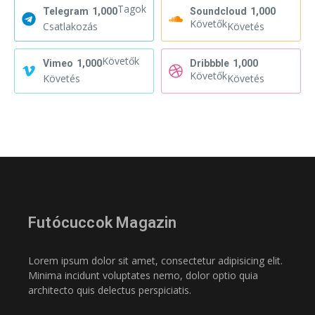
Tagok
Telegram
1,000
Soundcloud
1,000
Követők
Csatlakozás
Követés
Követők
Vimeo
1,000
Dribbble
1,000
Követők
Követés
Követés
Futócuccok Magazin
Lorem ipsum dolor sit amet, consectetur adipisicing elit.
Minima incidunt voluptates nemo, dolor optio quia
architecto quis delectus perspiciatis.