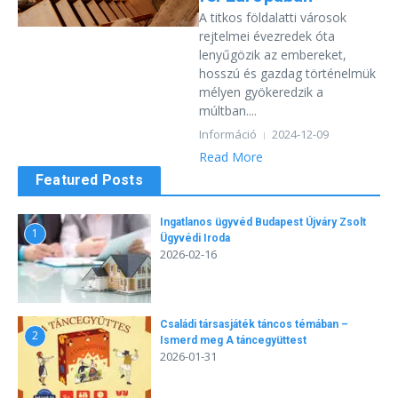
A titkos földalatti városok
rejtelmei évezredek óta
lenyűgözik az embereket,
hosszú és gazdag történelmük
mélyen gyökeredzik a
múltban....
Információ
2024-12-09
Read More
Featured Posts
Ingatlanos ügyvéd Budapest Újváry Zsolt
1
Ügyvédi Iroda
2026-02-16
Családi társasjáték táncos témában –
2
Ismerd meg A táncegyüttest
2026-01-31