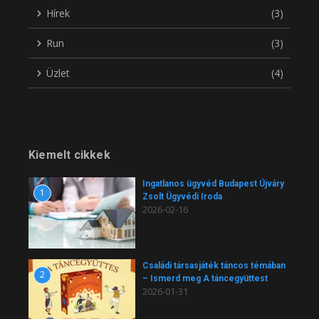
Hírek
(3)
Run
(3)
Üzlet
(4)
Kiemelt cikkek
Ingatlanos ügyvéd Budapest Újváry
1
Zsolt Ügyvédi Iroda
2026-02-16
Családi társasjáték táncos témában
2
– Ismerd meg A táncegyüttest
2026-01-31