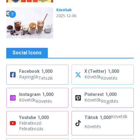
Kávébab
3
2025-12-06
Social Icons
Facebook
1,000
X (Twitter)
1,000
Rajongók
Követők
Tetszik
Követés
Instagram
1,000
Pinterest
1,000
Követők
Követők
Követés
Rögzítés
Követők
Youtube
1,000
Tiktok
1,000
Feliratkozó
Követés
Feliratkozás