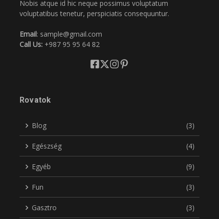
Nobis atque id hic neque possimus voluptatum
voluptatibus tenetur, perspiciatis consequuntur.
Email
: sample@gmail.com
Call Us:
+987 95 95 64 82
Rovatok
Blog
(3)
Egészség
(4)
Egyéb
(9)
Fun
(3)
Gasztro
(3)