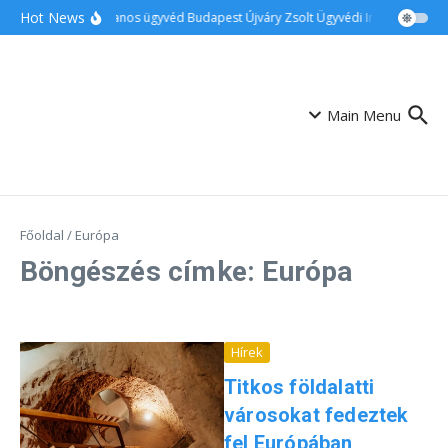
Ugrás a tartalomhoz
Hot News
Ingatlanos ügyvéd Budapest Újváry Zsolt Ügyvédi Iroda
Csalá
Main Menu
Főoldal
/
Európa
Böngészés címke: Európa
Hírek
Titkos földalatti
városokat fedeztek
fel Európában