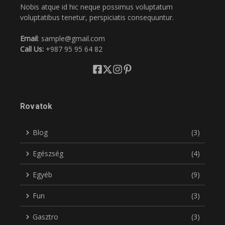
Nobis atque id hic neque possimus voluptatum
voluptatibus tenetur, perspiciatis consequuntur.
Email
: sample@gmail.com
Call Us:
+987 95 95 64 82
Rovatok
Blog
(3)
Egészség
(4)
Egyéb
(9)
Fun
(3)
Gasztro
(3)