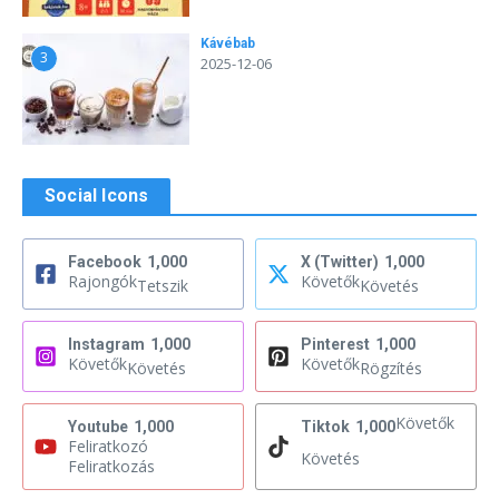
Kávébab
3
2025-12-06
Social Icons
Facebook
1,000
X (Twitter)
1,000
Rajongók
Követők
Tetszik
Követés
Instagram
1,000
Pinterest
1,000
Követők
Követők
Követés
Rögzítés
Követők
Youtube
1,000
Tiktok
1,000
Feliratkozó
Követés
Feliratkozás