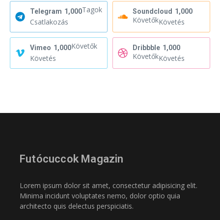
Tagok
Telegram
1,000
Soundcloud
1,000
Követők
Csatlakozás
Követés
Követők
Vimeo
1,000
Dribbble
1,000
Követők
Követés
Követés
Futócuccok Magazin
Lorem ipsum dolor sit amet, consectetur adipisicing elit.
Minima incidunt voluptates nemo, dolor optio quia
architecto quis delectus perspiciatis.