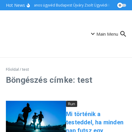
Ugrás a tartalomhoz
Hot News
Ingatlanos ügyvéd Budapest Újváry Zsolt Ügyvédi Iroda
Csalá
Main Menu
Főoldal
/
test
Böngészés címke: test
Run
Mi történik a
testeddel, ha minden
nap futsz egy