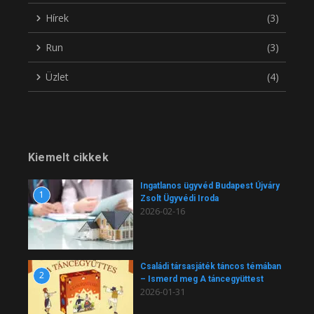
Hírek
(3)
Run
(3)
Üzlet
(4)
Kiemelt cikkek
Ingatlanos ügyvéd Budapest Újváry
1
Zsolt Ügyvédi Iroda
2026-02-16
Családi társasjáték táncos témában
2
– Ismerd meg A táncegyüttest
2026-01-31