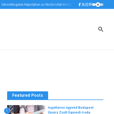
Városlátogatás Nápolyban az Akciós Utak kínálatában
Vitrinek és kredencek
Featured Posts
Ingatlanos ügyvéd Budapest
1
Újváry Zsolt Ügyvédi Iroda