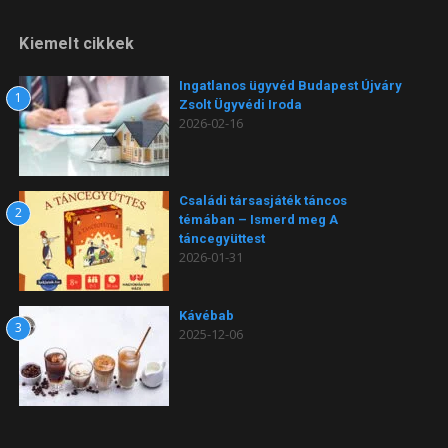
Kiemelt cikkek
Ingatlanos ügyvéd Budapest Újváry
1
Zsolt Ügyvédi Iroda
2026-02-16
Családi társasjáték táncos
2
témában – Ismerd meg A
táncegyüttest
2026-01-31
Kávébab
3
2025-12-06