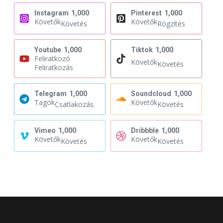
Instagram
1,000
Pinterest
1,000
Követők
Követők
Követés
Rögzítés
Youtube
1,000
Tiktok
1,000
Feliratkozó
Követők
Követés
Feliratkozás
Telegram
1,000
Soundcloud
1,000
Tagok
Követők
Csatlakozás
Követés
Vimeo
1,000
Dribbble
1,000
Követők
Követők
Követés
Követés