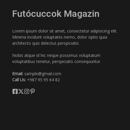
Futócuccok Magazin
Lorem ipsum dolor sit amet, consectetur adipisicing elit.
Minima incidunt voluptates nemo, dolor optio quia
architecto quis delectus perspiciatis.
Nobis atque id hic neque possimus voluptatum
voluptatibus tenetur, perspiciatis consequuntur.
Email
: sample@gmail.com
Call Us:
+987 95 95 64 82