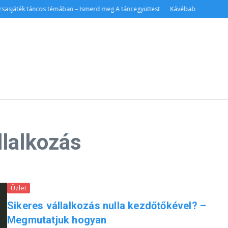
sasjáték táncos témában – Ismerd meg A táncegyüttest
Kávébab
lalkozás
Üzlet
Sikeres vállalkozás nulla kezdőtőkével? –
Megmutatjuk hogyan