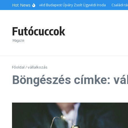
Ugrás a tartalomhoz
Hot News
Ingatlanos ügyvéd Budapest Újváry Zsolt Ügyvédi Iroda
Családi tár
Futócuccok
Magazin
Főoldal
/
vállalkozás
Böngészés címke: vál