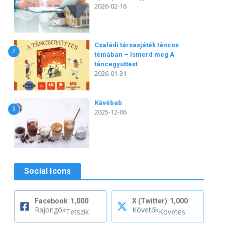
2026-02-16
Családi társasjáték táncos
2
témában – Ismerd meg A
táncegyüttest
2026-01-31
Kávébab
3
2025-12-06
Social Icons
Facebook
1,000
X (Twitter)
1,000
Rajongók
Követők
Tetszik
Követés