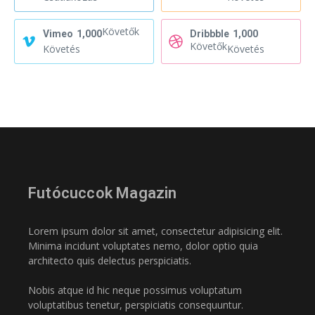
Követők
Vimeo
1,000
Dribbble
1,000
Követők
Követés
Követés
Futócuccok Magazin
Lorem ipsum dolor sit amet, consectetur adipisicing elit.
Minima incidunt voluptates nemo, dolor optio quia
architecto quis delectus perspiciatis.
Nobis atque id hic neque possimus voluptatum
voluptatibus tenetur, perspiciatis consequuntur.