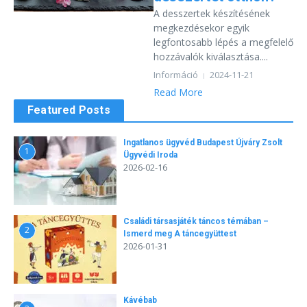
A desszertek készítésének
megkezdésekor egyik
legfontosabb lépés a megfelelő
hozzávalók kiválasztása....
Információ
2024-11-21
Read More
Featured Posts
Ingatlanos ügyvéd Budapest Újváry Zsolt
1
Ügyvédi Iroda
2026-02-16
Családi társasjáték táncos témában –
2
Ismerd meg A táncegyüttest
2026-01-31
Kávébab