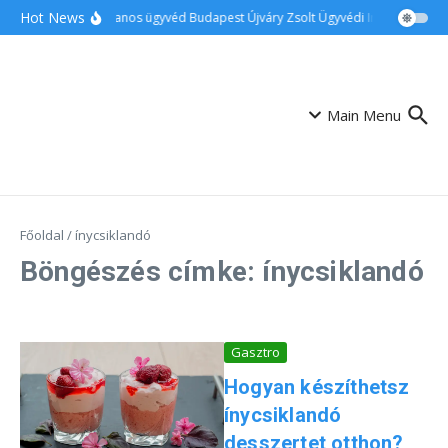
Ugrás a tartalomhoz
Hot News
Ingatlanos ügyvéd Budapest Újváry Zsolt Ügyvédi Iroda
Csalá
Main Menu
Főoldal
/
ínycsiklandó
Böngészés címke: ínycsiklandó
Gasztro
Hogyan készíthetsz
ínycsiklandó
desszertet otthon?