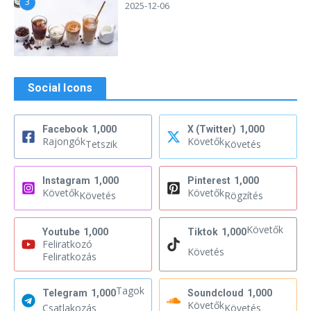
3
2025-12-06
Social Icons
Facebook
1,000
X (Twitter)
1,000
Rajongók
Követők
Tetszik
Követés
Instagram
1,000
Pinterest
1,000
Követők
Követők
Követés
Rögzítés
Követők
Youtube
1,000
Tiktok
1,000
Feliratkozó
Követés
Feliratkozás
Tagok
Telegram
1,000
Soundcloud
1,000
Követők
Csatlakozás
Követés