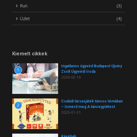
Run
(3)
Üzlet
(4)
Kiemelt cikkek
Ingatlanos ügyvéd Budapest Újváry
1
Zsolt Ügyvédi Iroda
2026-02-16
Családi társasjáték táncos témában
2
– Ismerd meg A táncegyüttest
2026-01-31
Kávébab