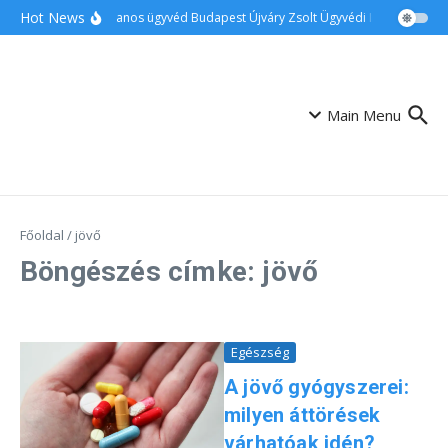
Ugrás a tartalomhoz
Hot News
Ingatlanos ügyvéd Budapest Újváry Zsolt Ügyvédi Iroda
Csalá
Main Menu
Főoldal
/
jövő
Böngészés címke: jövő
Egészség
A jövő gyógyszerei:
milyen áttörések
várhatóak idén?