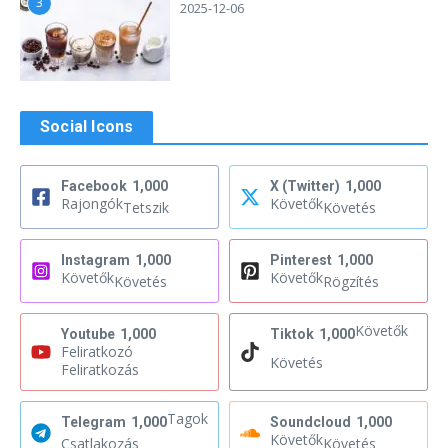
3
2025-12-06
Social Icons
Facebook
1,000
X (Twitter)
1,000
Rajongók
Követők
Tetszik
Követés
Instagram
1,000
Pinterest
1,000
Követők
Követők
Követés
Rögzítés
Követők
Youtube
1,000
Tiktok
1,000
Feliratkozó
Követés
Feliratkozás
Tagok
Telegram
1,000
Soundcloud
1,000
Követők
Csatlakozás
Követés