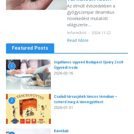
Az elmúlt évtizedekben a
gyógyszeripar dinamikus
növekedést mutatott
világszerte....
Információ
2024-11-22
Read More
Featured Posts
Ingatlanos ügyvéd Budapest Újváry Zsolt
1
Ügyvédi Iroda
2026-02-16
Családi társasjáték táncos témában –
2
Ismerd meg A táncegyüttest
2026-01-31
Kávébab