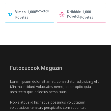
Követők
Vimeo
1,000
Dribbble
1,000
Követők
Követés
Követés
Futócuccok Magazin
Lorem ipsum dolor sit amet, consectetur adipisicing elit.
Minima incidunt voluptates nemo, dolor optio quia
architecto quis delectus perspiciatis.
Nobis atque id hic neque possimus voluptatum
voluptatibus tenetur, perspiciatis consequuntur.