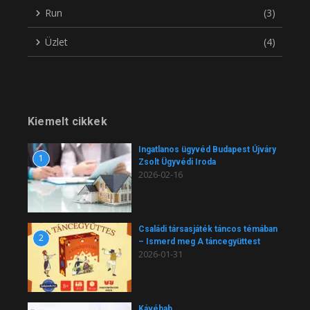
Run
(3)
Üzlet
(4)
Kiemelt cikkek
Ingatlanos ügyvéd Budapest Újváry
1
Zsolt Ügyvédi Iroda
2026-02-16
Családi társasjáték táncos témában
2
– Ismerd meg A táncegyüttest
2026-01-31
Kávébab