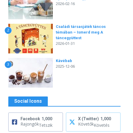
2026-02-16
Családi társasjáték táncos
2
témában – Ismerd meg A
táncegyüttest
2026-01-31
Kávébab
3
2025-12-06
Social Icons
Facebook
1,000
X (Twitter)
1,000
Rajongók
Követők
Tetszik
Követés