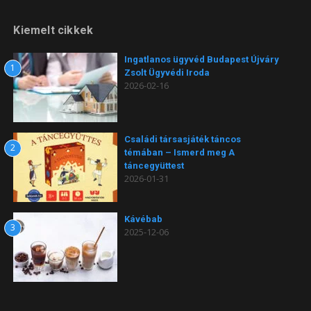
Kiemelt cikkek
Ingatlanos ügyvéd Budapest Újváry
1
Zsolt Ügyvédi Iroda
2026-02-16
Családi társasjáték táncos
2
témában – Ismerd meg A
táncegyüttest
2026-01-31
Kávébab
3
2025-12-06