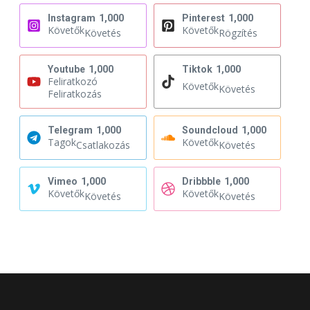
Instagram
1,000
Pinterest
1,000
Követők
Követők
Követés
Rögzítés
Youtube
1,000
Tiktok
1,000
Feliratkozó
Követők
Követés
Feliratkozás
Telegram
1,000
Soundcloud
1,000
Tagok
Követők
Csatlakozás
Követés
Vimeo
1,000
Dribbble
1,000
Követők
Követők
Követés
Követés